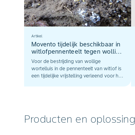
Artikel
Movento tijdelijk beschikbaar in
witlofpennenteelt tegen wollige
wortelluis
Voor de bestrijding van wollige
wortelluis in de pennenteelt van witlof is
een tijdelijke vrijstelling verleend voor het
gebruik van Movento (spirotetramat).
Deze vrijstelling is van kracht tot 28
september 2026.
Producten en oplossin