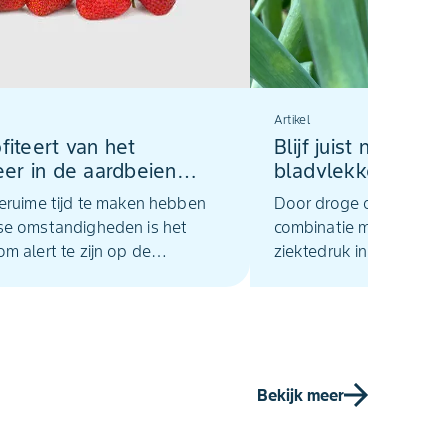
Artikel
fiteert van het
Blijf juist nu alert 
er in de aardbeien
bladvlekkenziekte
k
Stemphylium in ui
eruime tijd te maken hebben
Door droge omstandigh
e omstandigheden is het
combinatie met beregene
m alert te zijn op de
ziektedruk in uien een b
jding in aardbeien. Hoge
aandachtspunt. Niet al
en en een lage
meeldauw vraagt om ale
igheid zorgen voor een snelle
bladvlekkenziekte en 
ng van de spintpopulatie.
kunnen onder warme, v
omstandigheden snel d
Bekijk meer