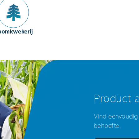
oomkwekerij
Product 
Vind eenvoudig 
behoefte.