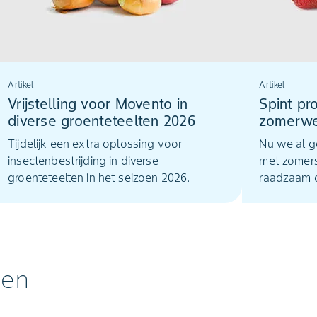
Artikel
Artikel
Vrijstelling voor Movento in
Spint pro
diverse groenteteelten 2026
zomerwe
opkwee
Tijdelijk een extra oplossing voor
Nu we al g
insectenbestrijding in diverse
met zomers
groenteteelten in het seizoen 2026.
raadzaam o
spintbestri
temperatur
luchtvocht
ontwikkeli
gen