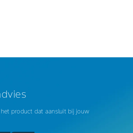
advies
het product dat aansluit bij jouw