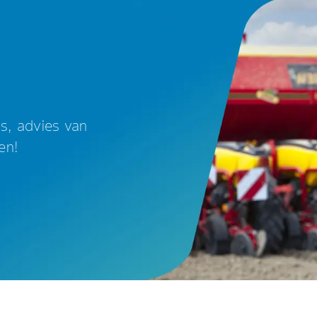
ws, advies van
en!