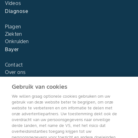
Videos
Diagnose
Plagen
Ziekten
Onkruiden
Bayer
Contact
Over ons
Gebruik van cookies
We willen graag optionele cookies gebruiken om uw
gebruik van deze website beter te begrijpen, om onze
Agro Bayer
website te verbeteren en om informatie te delen met
Nederland
onze advertentiepartners. Uw toestemming dekt ook de
overdracht van uw persoonsgegevens naar onveilige
derde landen, met name de VS, met het risico dat
overheidsinstanties toegang krijgen tot uw
persoonsgegevens voor toezicht en andere doeleinden