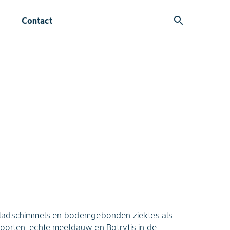
search
Contact
bladschimmels en bodemgebonden ziektes als
orten, echte meeldauw en Botrytis in de