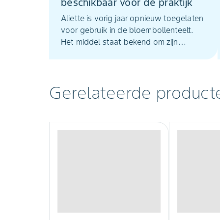
beschikbaar voor de praktijk
Aliette is vorig jaar opnieuw toegelaten
voor gebruik in de bloembollenteelt.
Het middel staat bekend om zijn
krachtige werking tegen
(bodem)schimmels zoals Pythium,
Phytophthora en Botrytis. Daarnaast
Gerelateerde product
stimuleert het de wortelgroei, wat leidt
tot mooiere en sterkere gewassen.