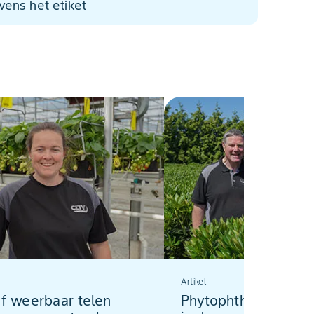
evens het etiket
Artikel
ef weerbaar telen
Phytophthora: als 