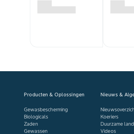
Producten & Oplossingen
Nieuws & Alg
Gewasbescherming
Nieuwsoverzic
Biologicals
Koeriers
Zaden
Duurzame lan
Gewassen
Videos