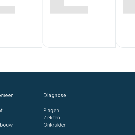
emeen
Diagnose
ht
Plagen
Ziekten
dbouw
Onkruiden