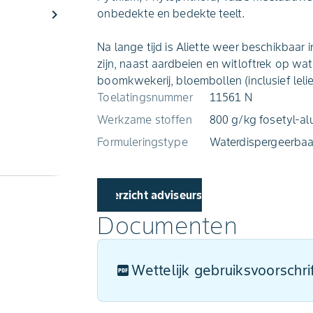
chevron_right
onbedekte en bedekte teelt.
Na lange tijd is Aliette weer beschikbaar 
zijn, naast aardbeien en witloftrek op w
boomkwekerij, bloembollen (inclusief lelie
Toelatingsnummer
11561 N
Werkzame stoffen
800 g/kg fosetyl-a
Formuleringstype
Waterdispergeerbaa
Overzicht adviseurs
Documenten
Wettelijk gebruiksvoorschri