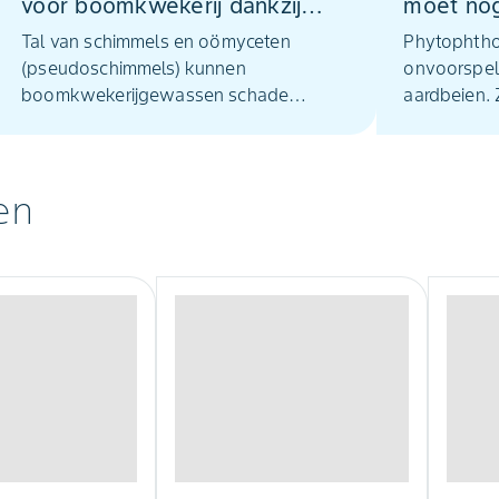
voor boomkwekerij dankzij
moet nog
nieuwe toelatingen
komen te
Tal van schimmels en oömyceten
Phytophthor
(pseudoschimmels) kunnen
onvoorspelb
boomkwekerijgewassen schade
aardbeien.
berokkenen, zowel onder- als
cactorum (s
bovengronds. Het onderdrukken van
Phytophthor
deze pathogenen vergt een totale
kunnen voor
en
systeemaanpak, gericht op preventie,
zorgen. We
effectieve bestrijding en het versterken
maatregelen
van de natuurlijke weerstand van
nu en in de
planten. De fungiciden Serenade en
houden? Vie
Aliette passen goed in zo’n duurzame
hierop aan 
systeembenadering.
stellingen.