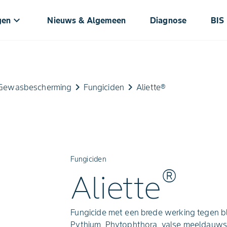
keyboard_arrow_down
gen
Nieuws & Algemeen
Diagnose
BIS
keyboard_arrow_right
keyboard_arrow_right
Gewasbescherming
Fungiciden
Aliette®
Fungiciden
®
Aliette
Fungicide met een brede werking tegen 
Pythium, Phytophthora, valse meeldauwso