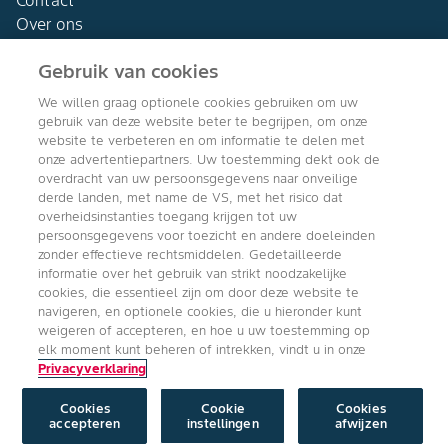
Contact
Over ons
Gebruik van cookies
We willen graag optionele cookies gebruiken om uw
gebruik van deze website beter te begrijpen, om onze
Agro Bayer
website te verbeteren en om informatie te delen met
Nederland
onze advertentiepartners. Uw toestemming dekt ook de
overdracht van uw persoonsgegevens naar onveilige
derde landen, met name de VS, met het risico dat
overheidsinstanties toegang krijgen tot uw
persoonsgegevens voor toezicht en andere doeleinden
Volg ons
zonder effectieve rechtsmiddelen. Gedetailleerde
informatie over het gebruik van strikt noodzakelijke
cookies, die essentieel zijn om door deze website te
navigeren, en optionele cookies, die u hieronder kunt
weigeren of accepteren, en hoe u uw toestemming op
elk moment kunt beheren of intrekken, vindt u in onze
Privacyverklaring
Copyright © Bayer Crop Science 2024
Algemene Gebruiksvoorwaarden
/
Privacyverklaring
/
Imprint
/
Cookie
instellingen
Cookies
Cookie
Cookies
accepteren
instellingen
afwijzen