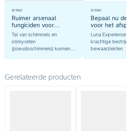
Artikel
Artikel
Ruimer arsenaal
Bepaal nu de s
fungiciden voor
voor het afsp
boomkwekerij dankzij
van appel en 
Tal van schimmels en
Luna Experience e
nieuwe toelatingen
oömyceten
krachtige bestrijde
(pseudoschimmels) kunnen
bewaarziekten
boomkwekerijgewassen
schade berokkenen, zowel
onder- als bovengronds. Het
Gerelateerde producten
onderdrukken van deze
pathogenen vergt een totale
systeemaanpak, gericht op
preventie, effectieve
bestrijding en het versterken
van de natuurlijke weerstand
van planten. De fungiciden
Serenade en Aliette passen