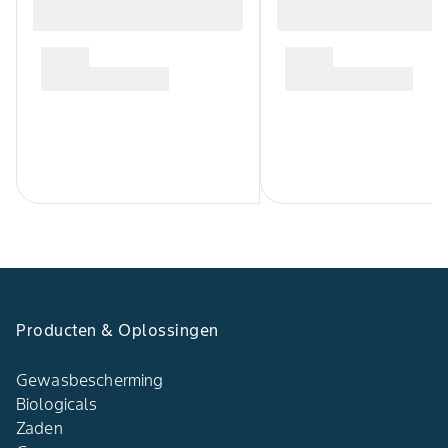
goed in zo’n duurzame
systeembenadering.
Producten & Oplossingen
Gewasbescherming
Biologicals
Zaden