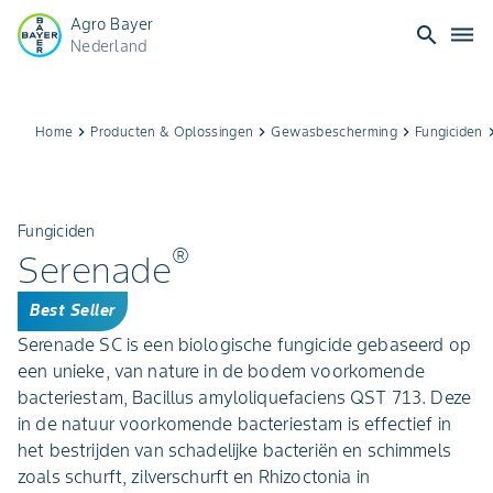
Agro Bayer
search
dehaze
Nederland
Home
keyboard_arrow_right
Producten & Oplossingen
keyboard_arrow_right
Gewasbescherming
keyboard_arrow_right
Fungiciden
keyboard_ar
Fungiciden
®
Serenade
Best Seller
Serenade SC is een biologische fungicide gebaseerd op
een unieke, van nature in de bodem voorkomende
bacteriestam, Bacillus amyloliquefaciens QST 713. Deze
in de natuur voorkomende bacteriestam is effectief in
het bestrijden van schadelijke bacteriën en schimmels
zoals schurft, zilverschurft en Rhizoctonia in