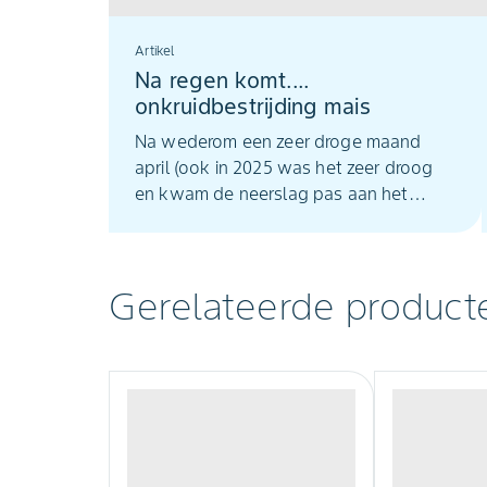
Artikel
Na regen komt....
onkruidbestrijding mais
Na wederom een zeer droge maand
april (ook in 2025 was het zeer droog
en kwam de neerslag pas aan het
einde van de maand april) heeft het
afgelopen weekend eindelijk geregend.
Zeer lokaal en met regionaal grote
Gerelateerde product
verschillen maar een ander weertype
lijkt ons land te hebben bereikt. Door
de droge maand april was ook dit jaar
weer vroege uitzaai van mais mogelijk.