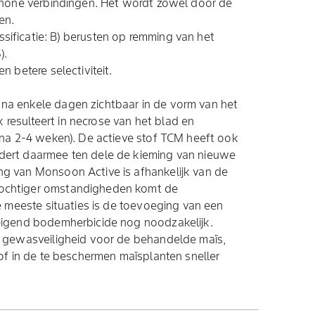
inone verbindingen. Het wordt zowel door de
en.
ificatie: B) berusten op remming van het
).
 betere selectiviteit.
a enkele dagen zichtbaar in de vorm van het
k resulteert in necrose van het blad en
(na 2-4 weken). De actieve stof TCM heeft ook
dert daarmee ten dele de kieming van nieuwe
g van Monsoon Active is afhankelijk van de
ochtiger omstandigheden komt de
e meeste situaties is de toevoeging van een
eigend bodemherbicide nog noodzakelijk.
e gewasveiligheid voor de behandelde maïs,
of in de te beschermen maïsplanten sneller