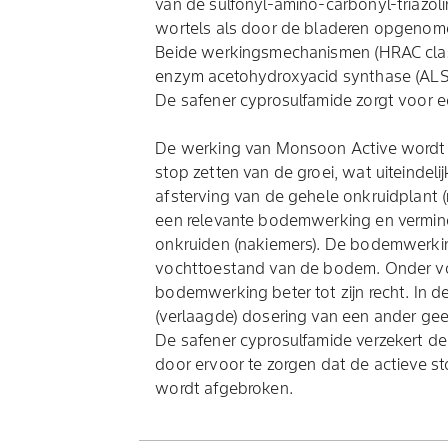
van de sulfonyl-amino-carbonyl-triazol
wortels als door de bladeren opgenom
Beide werkingsmechanismen (HRAC class
enzym acetohydroxyacid synthase (ALS
De safener cyprosulfamide zorgt voor een
De werking van Monsoon Active wordt n
stop zetten van de groei, wat uiteindelij
afsterving van de gehele onkruidplant 
een relevante bodemwerking en vermin
onkruiden (nakiemers). De bodemwerkin
vochttoestand van de bodem. Onder v
bodemwerking beter tot zijn recht. In d
(verlaagde) dosering van een ander ge
De safener cyprosulfamide verzekert d
door ervoor te zorgen dat de actieve st
wordt afgebroken.