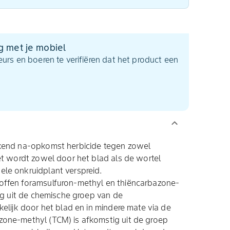
g met je mobiel
urs en boeren te verifiëren dat het product een
kend na-opkomst herbicide tegen zowel
t wordt zowel door het blad als de wortel
le onkruidplant verspreid.
ffen foramsulfuron-methyl en thiëncarbazone-
ig uit de chemische groep van de
elijk door het blad en in mindere mate via de
one-methyl (TCM) is afkomstig uit de groep