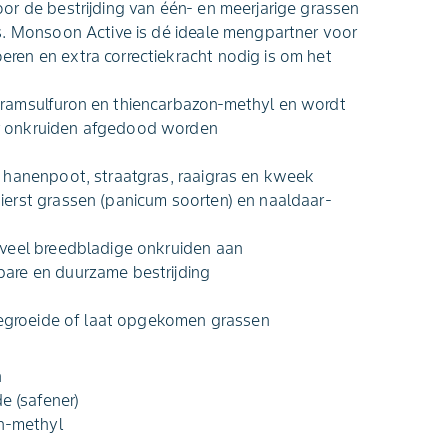
or de bestrijding van één‑ en meerjarige grassen
s. Monsoon Active is dé ideale mengpartner voor
en en extra correctiekracht nodig is om het
ramsulfuron en thiencarbazon‑methyl en wordt
r onkruiden afgedood worden
 hanenpoot, straatgras, raaigras en kweek
erst grassen (panicum soorten) en naaldaar-
 veel breedbladige onkruiden aan
are en duurzame bestrijding
rgegroeide of laat opgekomen grassen
n
e (safener)
on-methyl