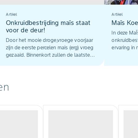
Artikel
Artikel
Onkruidbestrijding maïs staat
Maïs Koe
voor de deur!
In deze MaÏ
Door het mooie droge,vroege voorjaar
onkruidbest
zijn de eerste percelen mais (erg) vroeg
ervaring in 
gezaaid. Binnenkort zullen de laatste
eigen hand,
percelen dan ook de grond in gaan. Op
geeft schon
diverse percelen is al een vooropkomst
& Eindresu
bespuiting uitgevoerd. Daar waar regen
Active is ei
en
is gevallen, heeft dit perfect uitgepakt.
Op percelen waar nog niets is gebeurt
en de mais boven begint te komen, is
het moment aangebroken om de
onkruiddruk in de gaten te houden en
een planning te maken voor de juiste
onkruidbestrijding.