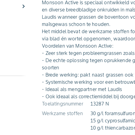
Monsoon Active is speciaal ontwikkeld vo
chevron_right
en diverse breedbladige onkruiden in maï
Laudis wanneer grassen de boventoon voer
maïsgewas schoon te houden.
Het middel bevat de werkzame stoffen fo
via blad én wortel opgenomen, waardoo
Voordelen van Monsoon Active:
- Zeer sterk tegen probleemgrassen zoals
- De echte oplossing tegen oprukkende gi
soorten
- Brede werking: pakt naast grassen ook
- Systemische werking voor een betrouwb
- Ideaal als mengpartner met Laudis
- Ook ideaal als correctiemiddel bij doo
Toelatingsnummer
13287 N
Werkzame stoffen
30 g/l foramsulfuro
15 g/l cyprosulfamid
10 g/l thiencarbaz