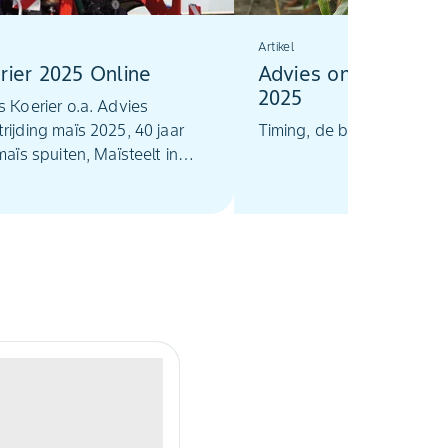
Artikel
rier 2025 Online
Advies onkruidbestr
2025
s Koerier o.a. Advies
rijding maïs 2025, 40 jaar
Timing, de beste "booste
maïs spuiten, Maïsteelt in
 "Vroege onkruidbestrijding
ere en productievere maïs"
ltaat van Laudis en Monsoon
genlijk altijd goed