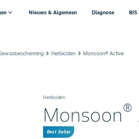
keyboard_arrow_down
gen
Nieuws & Algemeen
Diagnose
BIS
keyboard_arrow_right
keyboard_arrow_right
Gewasbescherming
Herbiciden
Monsoon® Active
Herbiciden
®
Monsoon
Best Seller