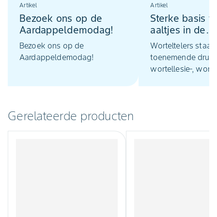
Artikel
Artikel
Bezoek ons op de
Sterke basis t
Aardappeldemodag!
aaltjes in de
wortelteelt
Bezoek ons op de
Worteltelers staan
Aardappeldemodag!
toenemende druk v
wortellesie‑, wort
en vrijlevende aalt
bodemplagen ver
wortelbeschadigin
Gerelateerde producten
groeiremming en
kwaliteitsverlies