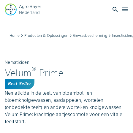
Agro Bayer
search
dehaze
Nederland
Home
keyboard_arrow_right
Producten & Oplossingen
keyboard_arrow_right
Gewasbescherming
keyboard_arrow_right
Insecticiden
Nematiciden
®
Velum
Prime
Best Seller
Nematicide in de teelt van bloembol- en
bloemknolgewassen, aardappelen, wortelen
(onbedekte teelt) en andere wortel-en knolgewassen.
Velum Prime: krachtige aaltjescontrole voor een vitale
teeltstart.