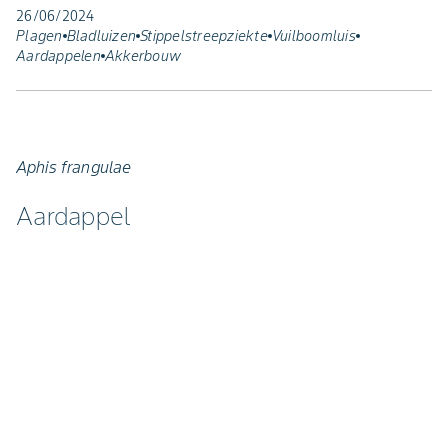
26/06/2024
Plagen
Bladluizen
Stippelstreepziekte
Vuilboomluis
Aardappelen
Akkerbouw
Aphis frangulae
Aardappel