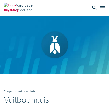
Agro Bayer
search
dehaze
Nederland
Plagen
keyboard_arrow_right
Vuilboomluis
Vuilboomluis