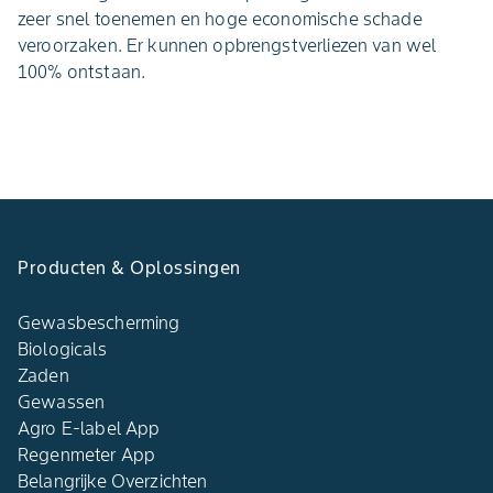
zeer snel toenemen en hoge economische schade
veroorzaken. Er kunnen opbrengstverliezen van wel
100% ontstaan.
Producten & Oplossingen
Gewasbescherming
Biologicals
Zaden
Gewassen
Agro E-label App
Regenmeter App
Belangrijke Overzichten