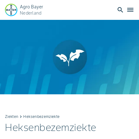
Agro Bayer
search
dehaze
Nederland
Ziekten
keyboard_arrow_right
Heksenbezemziekte
Heksenbezemziekte