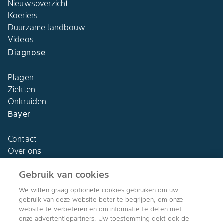
Nieuwsoverzicht
Koeriers
Duurzame landbouw
Videos
Diagnose
Plagen
Ziekten
Onkruiden
Bayer
Contact
Over ons
Gebruik van cookies
We willen graag optionele cookies gebruiken om uw
gebruik van deze website beter te begrijpen, om onze
Agro Bayer
website te verbeteren en om informatie te delen met
Nederland
onze advertentiepartners. Uw toestemming dekt ook de