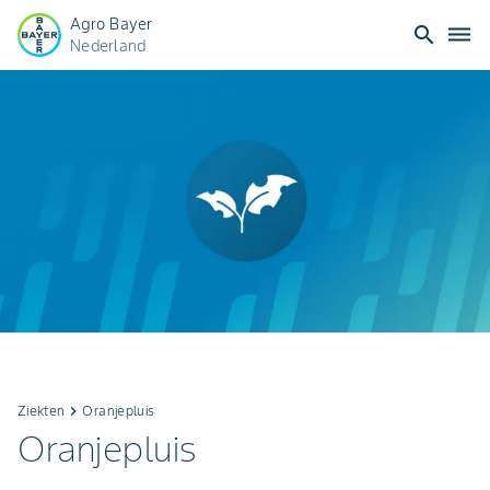
Agro Bayer
search
dehaze
Nederland
Ziekten
keyboard_arrow_right
Oranjepluis
Oranjepluis