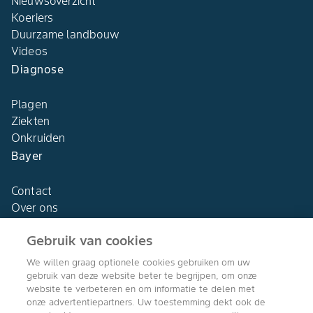
Nieuwsoverzicht
Koeriers
Duurzame landbouw
Videos
Diagnose
Plagen
Ziekten
Onkruiden
Bayer
Contact
Over ons
Gebruik van cookies
We willen graag optionele cookies gebruiken om uw
gebruik van deze website beter te begrijpen, om onze
Agro Bayer
website te verbeteren en om informatie te delen met
Nederland
onze advertentiepartners. Uw toestemming dekt ook de