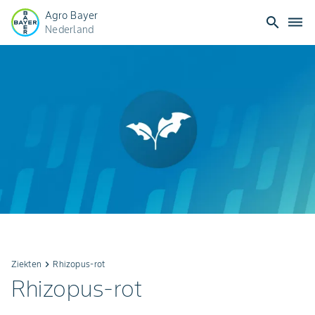
Agro Bayer
search
dehaze
Nederland
Ziekten
keyboard_arrow_right
Rhizopus-rot
Rhizopus-rot