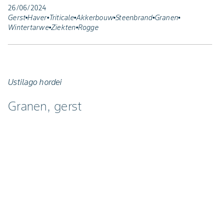
26/06/2024
Gerst
Haver
Triticale
Akkerbouw
Steenbrand
Granen
Wintertarwe
Ziekten
Rogge
Ustilago hordei
Granen, gerst