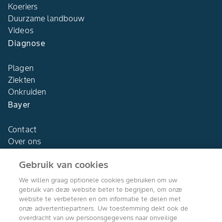
Koeriers
Duurzame landbouw
Videos
Diagnose
Plagen
Ziekten
Onkruiden
Bayer
Contact
Over ons
Gebruik van cookies
We willen graag optionele cookies gebruiken om uw
gebruik van deze website beter te begrijpen, om onze
Agro Bayer
website te verbeteren en om informatie te delen met
Nederland
onze advertentiepartners. Uw toestemming dekt ook de
overdracht van uw persoonsgegevens naar onveilige