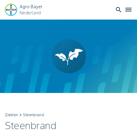
Agro Bayer
search
dehaze
Nederland
Ziekten
keyboard_arrow_right
Steenbrand
Steenbrand