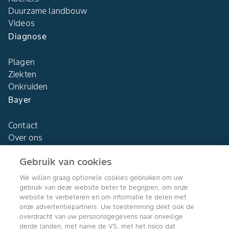
Duurzame landbouw
Videos
Diagnose
Plagen
Ziekten
Onkruiden
Bayer
Contact
Over ons
Gebruik van cookies
We willen graag optionele cookies gebruiken om uw
gebruik van deze website beter te begrijpen, om onze
Agro Bayer
website te verbeteren en om informatie te delen met
Nederland
onze advertentiepartners. Uw toestemming dekt ook de
overdracht van uw persoonsgegevens naar onveilige
derde landen, met name de VS, met het risico dat