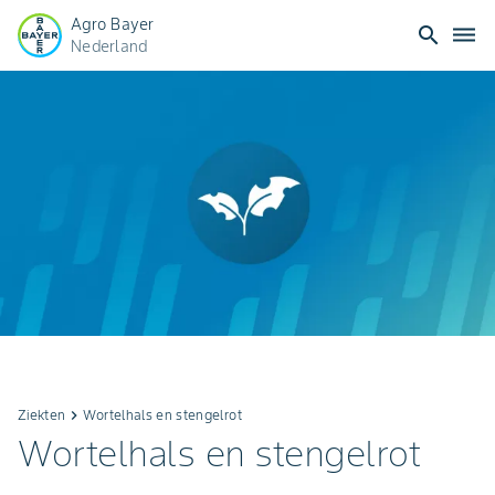
Agro Bayer
search
dehaze
Nederland
Ziekten
keyboard_arrow_right
Wortelhals en stengelrot
Wortelhals en stengelrot