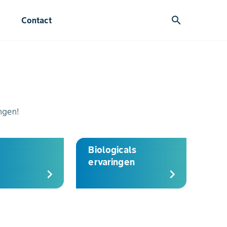
search
Contact
ingen!
Biologicals
ervaringen
chevron_right
chevron_right