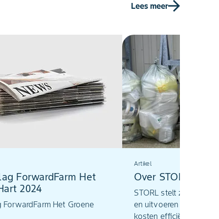
Lees meer
2026.
Artikel
slag ForwardFarm Het
Over STORL
Hart 2024
STORL stelt zich ten do
g ForwardFarm Het Groene
en uitvoeren van een 
kosten efﬁciënt inzame