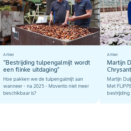
Artikel
Artikel
"Bestrijding tulpengalmijt wordt
Martijn 
een flinke uitdaging"
Chrysan
we de bi
Hoe pakken we de tulpengalmijt aan
Martijn Dui
overeind
wanneer - na 2025 - Movento niet meer
Met FLiPP
beschikbaar is?
bestrijding