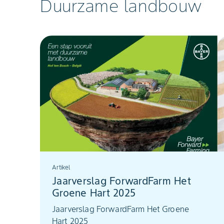
Duurzame landbouw
teeltmaatregelen en innovatieve
oplossingen.
Artikel
Jaarverslag ForwardFarm Het
Groene Hart 2025
Jaarverslag ForwardFarm Het Groene
Hart 2025