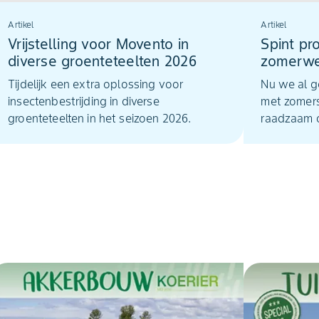
Artikel
Artikel
Vrijstelling voor Movento in
Spint pro
diverse groenteteelten 2026
zomerwe
opkwee
Tijdelijk een extra oplossing voor
Nu we al g
insectenbestrijding in diverse
met zomers
groenteteelten in het seizoen 2026.
raadzaam o
spintbestri
temperatur
luchtvocht
ontwikkeli