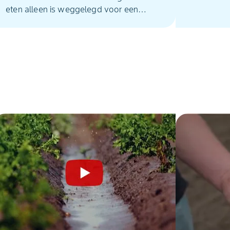
eten alleen is weggelegd voor een
welgestelde elite? Bayer Crop Science
maakt zich zorgen over de situatie in de
land- en tuinbouw en roept op tot
consistente, effectieve en
toekomstgerichte regelgeving.