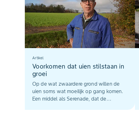
Artikel
Voorkomen dat uien stilstaan in
groei
Op de wat zwaardere grond willen de
uien soms wat moeilijk op gang komen.
Een middel als Serenade, dat de
beworteling stimuleert, kan dan een heel
mooi duwtje in de rug zijn.’’ Dat zegt Jilles
Boer uit Bant (Fl.). Sinds 2023 past hij een
grondbehandeling met Serenade toe in
zijn uien. Hoewel hij het lastig vindt om