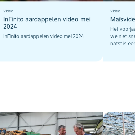
Video
Video
InFinito aardappelen video mei
Maïsvid
2024
Het voorjaa
InFinito aardappelen video mei 2024
we niet sne
natst is e
de lokale z