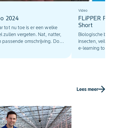
Video
eo 2024
FLiPPER Plus | e-le
Short
r tot nu toe is er een welke
l zullen vergeten. Nat, natter,
Biologische bestrijding
en passende omschrijving. Door
insecten, veilig voor nu
eer grote verschillen …
e-learning tour voor het
van FLiPPER Plus in ge
Lees meer