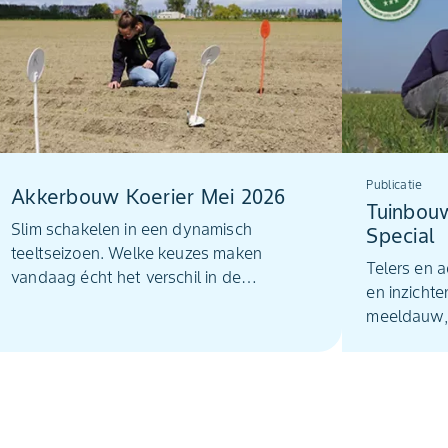
Publicatie
Akkerbouw Koerier Mei 2026
Tuinbou
Slim schakelen in een dynamisch
Special
teeltseizoen. Welke keuzes maken
Telers en 
vandaag écht het verschil in de
en inzichte
akkerbouw? In deze Koerier delen telers
meeldauw, 
en specialisten hun ervaringen en
zoektocht 
inzichten – van strategie tot praktijk.
Ontdek hoe u uw gewas weerbaar en
uw opbrengst stabiel houdt.