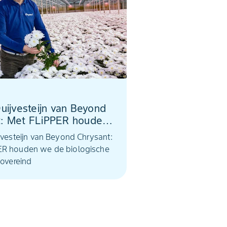
Duijvesteijn van Beyond
t: Met FLiPPER houden
ologische bestrijding
jvesteijn van Beyond Chrysant:
ER houden we de biologische
 overeind