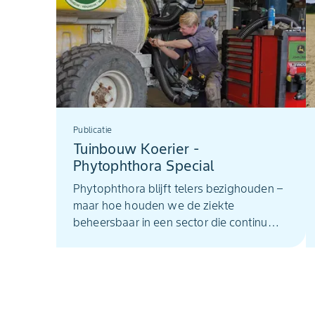
Publicatie
Tuinbouw Koerier -
Phytophthora Special
Phytophthora blijft telers bezighouden –
maar hoe houden we de ziekte
beheersbaar in een sector die continu
verandert? In deze special van de
Tuinbouw Koerier lees je hoe adviseurs
en telers kijken naar de toekomst van
gewasbescherming: van preventief
weerbaar telen tot slimme