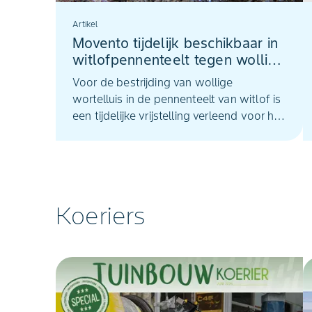
Artikel
Movento tijdelijk beschikbaar in
witlofpennenteelt tegen wollige
wortelluis
Voor de bestrijding van wollige
wortelluis in de pennenteelt van witlof is
een tijdelijke vrijstelling verleend voor het
gebruik van Movento (spirotetramat).
Deze vrijstelling is van kracht tot 28
september 2026.
Koeriers