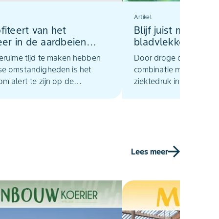
Artikel
fiteert van het
Blijf juist nu alert 
er in de aardbeien
bladvlekkenziekte
k
Stemphylium in ui
eruime tijd te maken hebben
Door droge omstandigh
e omstandigheden is het
combinatie met beregene
m alert te zijn op de
ziektedruk in uien een b
jding in aardbeien. Hoge
aandachtspunt. Niet al
en en een lage
meeldauw vraagt om ale
igheid zorgen voor een snelle
bladvlekkenziekte en 
ng van de spintpopulatie.
kunnen onder warme, v
omstandigheden snel d
Lees meer