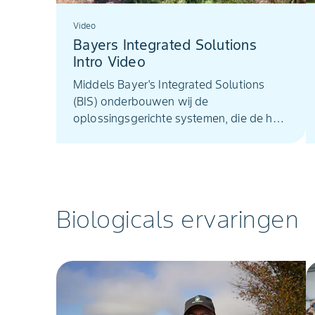
Video
Bayers Integrated Solutions
Intro Video
Middels Bayer's Integrated Solutions
(BIS) onderbouwen wij de
oplossingsgerichte systemen, die de hele
keten ten goede komen voor de
productie van gezond voedsel nu en in
de toekomst.
Biologicals ervaringen