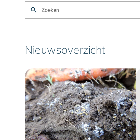
search
Zoeken
Nieuwsoverzicht