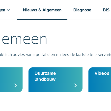
keyboard_arrow_down
gen
Nieuws & Algemeen
Diagnose
BIS
gemeen
aktisch advies van specialisten en lees de laatste telerservar
Duurzame
Videos
landbouw
chevron_right
chevron_right