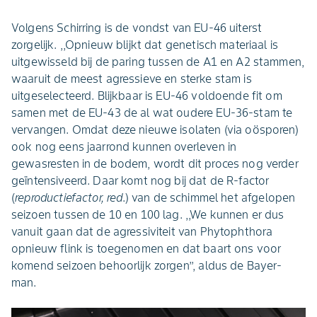
Volgens Schirring is de vondst van EU-46 uiterst
zorgelijk. ,,Opnieuw blijkt dat genetisch materiaal is
uitgewisseld bij de paring tussen de A1 en A2 stammen,
waaruit de meest agressieve en sterke stam is
uitgeselecteerd. Blijkbaar is EU-46 voldoende fit om
samen met de EU-43 de al wat oudere EU-36-stam te
vervangen. Omdat deze nieuwe isolaten (via oösporen)
ook nog eens jaarrond kunnen overleven in
gewasresten in de bodem, wordt dit proces nog verder
geïntensiveerd. Daar komt nog bij dat de R-factor
(
reproductiefactor, red
.) van de schimmel het afgelopen
seizoen tussen de 10 en 100 lag. ,,We kunnen er dus
vanuit gaan dat de agressiviteit van Phytophthora
opnieuw flink is toegenomen en dat baart ons voor
komend seizoen behoorlijk zorgen’’, aldus de Bayer-
man.