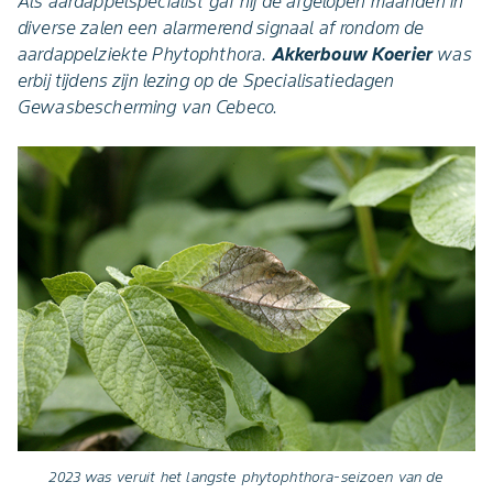
Als aardappelspecialist gaf hij de afgelopen maanden in
diverse zalen een alarmerend signaal af rondom de
aardappelziekte Phytophthora.
Akkerbouw Koerier
was
erbij tijdens zijn lezing op de Specialisatiedagen
Gewasbescherming van Cebeco.
2023 was veruit het langste phytophthora-seizoen van de