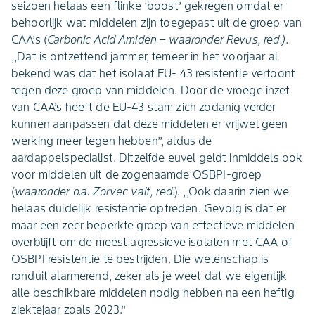
seizoen helaas een flinke ‘boost’ gekregen omdat er
behoorlijk wat middelen zijn toegepast uit de groep van
CAA’s (
Carbonic Acid Amiden – waaronder Revus, red.)
.
,,Dat is ontzettend jammer, temeer in het voorjaar al
bekend was dat het isolaat EU- 43 resistentie vertoont
tegen deze groep van middelen. Door de vroege inzet
van CAA’s heeft de EU-43 stam zich zodanig verder
kunnen aanpassen dat deze middelen er vrijwel geen
werking meer tegen hebben’’, aldus de
aardappelspecialist. Ditzelfde euvel geldt inmiddels ook
voor middelen uit de zogenaamde OSBPI-groep
(
waaronder o.a. Zorvec valt, red
.). ,,Ook daarin zien we
helaas duidelijk resistentie optreden. Gevolg is dat er
maar een zeer beperkte groep van effectieve middelen
overblijft om de meest agressieve isolaten met CAA of
OSBPI resistentie te bestrijden. Die wetenschap is
ronduit alarmerend, zeker als je weet dat we eigenlijk
alle beschikbare middelen nodig hebben na een heftig
ziektejaar zoals 2023.’’