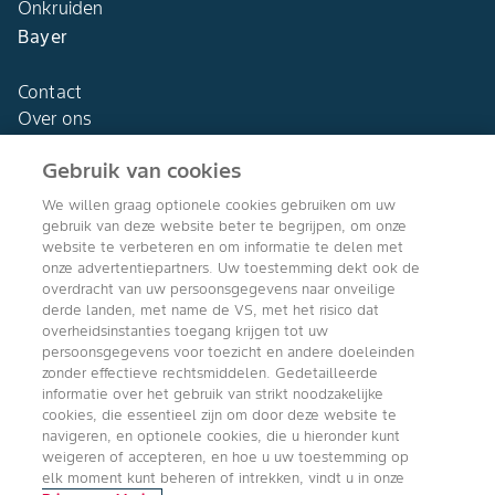
Onkruiden
Bayer
Contact
Over ons
Gebruik van cookies
We willen graag optionele cookies gebruiken om uw
gebruik van deze website beter te begrijpen, om onze
Agro Bayer
website te verbeteren en om informatie te delen met
Nederland
onze advertentiepartners. Uw toestemming dekt ook de
overdracht van uw persoonsgegevens naar onveilige
derde landen, met name de VS, met het risico dat
overheidsinstanties toegang krijgen tot uw
persoonsgegevens voor toezicht en andere doeleinden
Volg ons
zonder effectieve rechtsmiddelen. Gedetailleerde
informatie over het gebruik van strikt noodzakelijke
cookies, die essentieel zijn om door deze website te
navigeren, en optionele cookies, die u hieronder kunt
weigeren of accepteren, en hoe u uw toestemming op
elk moment kunt beheren of intrekken, vindt u in onze