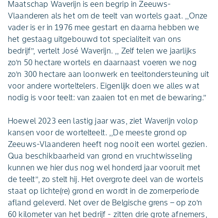
Maatschap Waverijn is een begrip in Zeeuws-
Vlaanderen als het om de teelt van wortels gaat. ,,Onze
vader is er in 1976 mee gestart en daarna hebben we
het gestaag uitgebouwd tot specialiteit van ons
bedrijf’’, vertelt José Waverijn. ,, Zelf telen we jaarlijks
zo’n 50 hectare wortels en daarnaast voeren we nog
zo’n 300 hectare aan loonwerk en teeltondersteuning uit
voor andere worteltelers. Eigenlijk doen we alles wat
nodig is voor teelt: van zaaien tot en met de bewaring.’’
Hoewel 2023 een lastig jaar was, ziet Waverijn volop
kansen voor de wortelteelt. ,,De meeste grond op
Zeeuws-Vlaanderen heeft nog nooit een wortel gezien.
Qua beschikbaarheid van grond en vruchtwisseling
kunnen we hier dus nog wel honderd jaar vooruit met
de teelt’’, zo stelt hij. Het overgrote deel van de wortels
staat op lichte(re) grond en wordt in de zomerperiode
afland geleverd. Net over de Belgische grens – op zo’n
60 kilometer van het bedrijf - zitten drie grote afnemers,