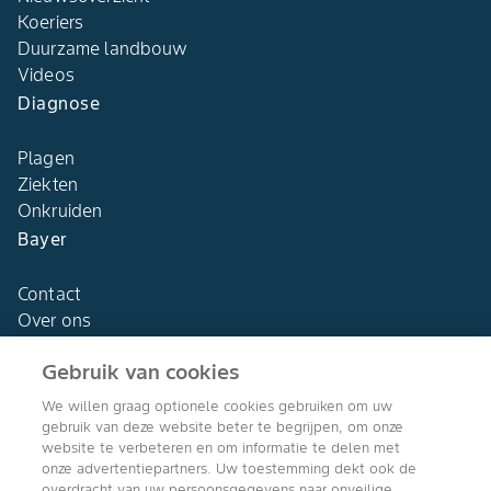
Koeriers
Duurzame landbouw
Videos
Diagnose
Plagen
Ziekten
Onkruiden
Bayer
Contact
Over ons
Gebruik van cookies
We willen graag optionele cookies gebruiken om uw
gebruik van deze website beter te begrijpen, om onze
Agro Bayer
website te verbeteren en om informatie te delen met
Nederland
onze advertentiepartners. Uw toestemming dekt ook de
overdracht van uw persoonsgegevens naar onveilige