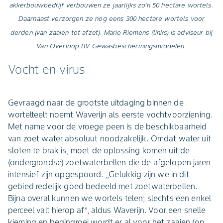
akkerbouwbedrijf verbouwen ze jaarlijks zo’n 50 hectare wortels.
Daarnaast verzorgen ze nog eens 300 hectare wortels voor
derden (van zaaien tot afzet). Mario Riemens (links) is adviseur bij
Van Overloop BV Gewasbeschermingsmiddelen.
Vocht en virus
Gevraagd naar de grootste uitdaging binnen de
wortelteelt noemt Waverijn als eerste vochtvoorziening.
Met name voor de vroege peen is de beschikbaarheid
van zoet water absoluut noodzakelijk. Omdat water uit
sloten te brak is, moet de oplossing komen uit de
(ondergrondse) zoetwaterbellen die de afgelopen jaren
intensief zijn opgespoord. ,,Gelukkig zijn we in dit
gebied redelijk goed bedeeld met zoetwaterbellen.
Bijna overal kunnen we wortels telen; slechts een enkel
perceel valt hierop af’’, aldus Waverijn. Voor een snelle
kieming en begingroei wordt er al voor het zaaien (op