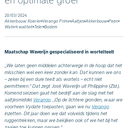
en optimale groei
20/03/2024
Akkerbouw Koerier
Verango Prime
Aaltjes
Akkerbouw
Peen
Waterkwaliteit
Teler
Bodem
Maatschap Waverijn gespecialiseerd in wortelteelt
,,We laten geen middelen achterwege in de hoop dat het
misschien wel een keer zonder kan. Dat kunnen we ons
– zeker bij een dure teelt als wortels – echt niet
permitteren.’’ Dat zegt José Waverijn uit Philippine (Zld.).
Komend seizoen gaat het bedrijf aan de slag met het
aaltjesmiddel
Verango
. ,,Op de lichtere gronden, waar we
voorheen Vydate toepasten, gaan we nu
Verango
inzetten. Dit jaar doen we dat volvelds tijdens het
ruggentrekken, maar we bekijken ook of we het bij het
zaaien toe kunnen passen.’’