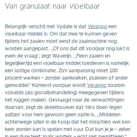
Van granulaat naar vloeibaar
Belangrijk verschil met Vydate is dat
Verango
een
vloeibaar middel is. Om dat mee te kunnen geven
tijdens het zaaien moet eerst de zaaimachine nog
worden aangepast. ,,Of ons dat dit voorjaar nog lukt is
even de vraag’’, zegt Waverijn. ,,Peen zaaien en
tegelijkertijd een vloeibaar middel toedienen is namelijk
een lastige combinatie. Zo’n aanpassing moet 100
procent werken – zonder aankoeken, plakken of ander
gemodder.’’ Komend voorjaar wordt
Verango
daarom
volvelds (als grondbehandeling) meegegeven tijdens
het ruggen maken. Gevraagd naar de verwachtingen
daarvan, zegt de akkerbouwer dat ‘niks doen tegen
aaltjes’ voor hem gewoon geen optie is. ,,Middelen
achterwege laten in de hoop dat het misschien wel een
keer zonder kan is spelen met vuur. Dat kun je je – zeker
in een dure teelt zoals wortels – echt niet permitteren.’’