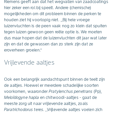
Riemens geeft aan dat het wegvallen van zaadcoatings
hier zeker een rol bij speelt. Andere (chemische)
mogelijkheden om dit probleem binnen de perken te
houden ziet hij voorlopig niet. ,,Bij hele vroege
luizenvluchten is de peen vaak nog zo klein dat spuiten
tegen luizen gewoon geen reële optie is. We moeten
dus maar hopen dat de luizenvluchten dit jaar wat later
zijn en dat de gewassen dan zo sterk zijn dat ze
eroverheen groeien.’’
Vrijlevende aaltjes
Ook een belangrijk aandachtspunt binnen de teelt zijn
de aaltjes. Hoewel er meerdere schadelijke soorten
voorkomen, waaronder
Pratylenchus penetrans
(Pp),
Meloïdogyne hapla
en chitwoodi-aaltjes - gaat de
meeste zorg uit naar vrijlevende aaltjes, zoals
Paratrichodorus teres
. ,,Vrijlevende aaltjes voelen zich