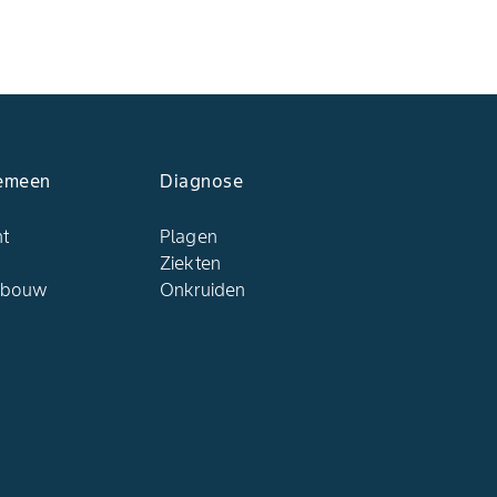
emeen
Diagnose
ht
Plagen
Ziekten
dbouw
Onkruiden