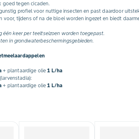
k goed tegen cicaden.
gunstig profiel voor nuttige insecten en past daardoor uitst
voor, tijdens of na de bloei worden ingezet en biedt daarmee 
g één keer per teeltseizoen worden toegepast.
laten in grondwaterbeschermingsgebieden.
zetmeelaardappelen
a
+ plantaardige olie
1 L/ha
larvenstadia):
a
+ plantaardige olie
1 L/ha