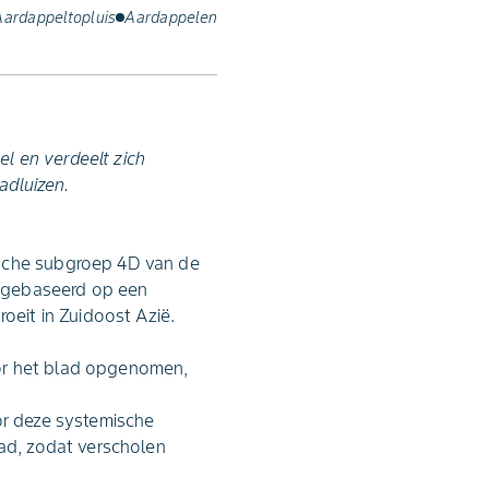
Aardappeltopluis
Aardappelen
el en verdeelt zich
adluizen.
ische subgroep 4D van de
s gebaseerd op een
roeit in Zuidoost Azië.
oor het blad opgenomen,
or deze systemische
lad, zodat verscholen