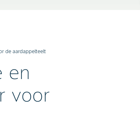
or de aardappelteelt
e en
r voor