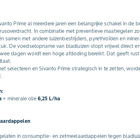
anto Prime al meerdere jaren een belangrijke schakel in de be
rusoverdracht. In combinatie met preventieve maatregelen z
én samen met andere luizenbestrijders, pyrethroïden en minera
stuk. De voedselopname van bladluizen stopt vrijwel direct 
 twee dagen wordt een hoge afdoding bereikt. Dat geeft rust
ltaat.
et selecteren en Sivanto Prime strategisch in te zetten, word
.
n:
a
+ minerale olie
6,25 L/ha
laardappelen
egelaten in consumptie- en zetmeelaardappelen tegen bladlui