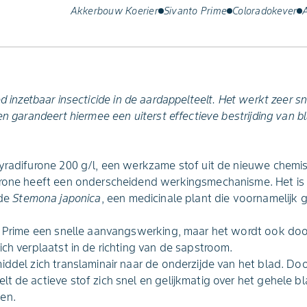
Akkerbouw Koerier
Sivanto Prime
Coloradokever
d inzetbaar insecticide in de aardappelteelt. Het werkt zeer sn
en garandeert hiermee een uiterst effectieve bestrijding van bl
pyradifurone 200 g/l, een werkzame stof uit de nieuwe chem
urone heeft een onderscheidend werkingsmechanisme. Het i
 de
Stemona japonica
, een medicinale plant die voornamelijk g
to Prime een snelle aanvangswerking, maar het wordt ook d
ich verplaatst in de richting van de sapstroom.
iddel zich translaminair naar de onderzijde van het blad. Do
t de actieve stof zich snel en gelijkmatig over het gehele b
en.