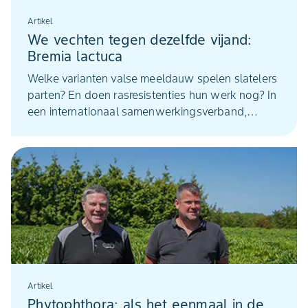
Artikel
We vechten tegen dezelfde vijand:
Bremia lactuca
Welke varianten valse meeldauw spelen slatelers
parten? En doen rasresistenties hun werk nog? In
een internationaal samenwerkingsverband,
houden bedrijven en instituten samen grip op de
ziekteverwekker Bremia lactuca. Mathieu Pel, van
Enza Zaden, en Johan Schut, van Rijk Zwaan zijn
twee van de kartrekkers. ,,We vechten tegen
dezelfde vijand.”
Artikel
Phytophthora: als het eenmaal in de