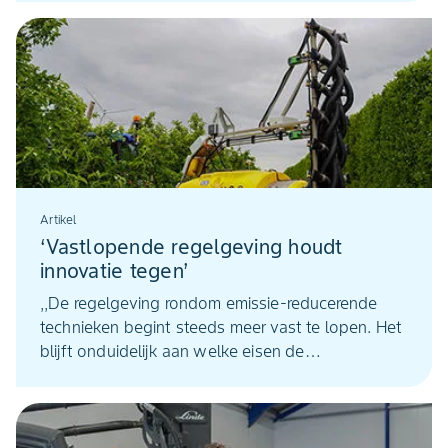
bij Cultus Crop Research in Melderslo (Lb.).
Projectmanager Chiel van der Voort licht de
resultaten toe.
Artikel
‘Vastlopende regelgeving houdt
innovatie tegen’
,,De regelgeving rondom emissie-reducerende
technieken begint steeds meer vast te lopen. Het
blijft onduidelijk aan welke eisen de
boomgaardspuit van de toekomst precies moet
voldoen. Dat houdt innovatie tegen.’’ Dat zegt
Hendrik Hol van boomgaardspuiten-fabrikant
H.S.S. in Geldermalsen. Tot 2030 durft hij geen