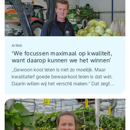
nieuwe modellen te laten certificeren op 99%
driftreductie. ,,Daarvoor zijn de kosten te hoog en
is de uitkomst te onzeker.’’
Artikel
‘We focussen maximaal op kwaliteit,
want daarop kunnen we het winnen’
,,Gewoon kool telen is niet zo moeilijk. Maar
kwalitatief goede bewaarkool telen is dat wél.
Daarin willen wij het verschil maken.’’ Dat zegt
Melvin Veldman uit Heerhugowaard (NH.). Samen
met zijn broer Remco en vader Cock runt hij het
tuindersbedrijf VOF Veldman. Witte en rode kool
– samen zo’n 40 hectare - zijn de specialiteit van
het huis.