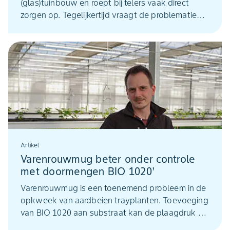
(glas)tuinbouw en roept bij telers vaak direct
zorgen op. Tegelijkertijd vraagt de problematiek
in de bedekte teelt om nuance. In
groentegewassen zoals paprika en tomaat, maar
ook in sierteeltgewassen, is de ziektedruk niet
vergelijkbaar met die in akkerbouwmatige teelten
of met situaties die we kennen uit zachtfruit zoals
aardbei.
Artikel
Varenrouwmug beter onder controle
met doormengen BIO 1020’
Varenrouwmug is een toenemend probleem in de
opkweek van aardbeien trayplanten. Toevoeging
van BIO 1020 aan substraat kan de plaagdruk en
schade flink verminderen, zo blijkt uit onderzoek