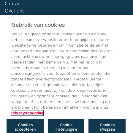
Contact
Over ons
Gebruik van cookies
We willen graag optionele cookies gebruiken om uw
gebruik van deze website beter te begrijpen, om onze
Agro Bayer
website te verbeteren en om informatie te delen met
Nederland
onze advertentiepartners. Uw toestemming dekt ook de
overdracht van uw persoonsgegevens naar onveilige
derde landen, met name de VS, met het risico dat
overheidsinstanties toegang krijgen tot uw
persoonsgegevens voor toezicht en andere doeleinden
Volg ons
zonder effectieve rechtsmiddelen. Gedetailleerde
informatie over het gebruik van strikt noodzakelijke
cookies, die essentieel zijn om door deze website te
navigeren, en optionele cookies, die u hieronder kunt
weigeren of accepteren, en hoe u uw toestemming op
elk moment kunt beheren of intrekken, vindt u in onze
Privacyverklaring
Copyright © Bayer Crop Science 2024
Algemene Gebruiksvoorwaarden
/
Privacyverklaring
/
Imprint
/
Cookie
instellingen
Cookies
Cookie
Cookies
accepteren
instellingen
afwijzen