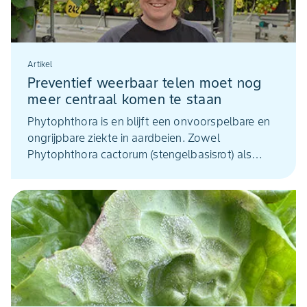
Artikel
Preventief weerbaar telen moet nog
meer centraal komen te staan
Phytophthora is en blijft een onvoorspelbare en
ongrijpbare ziekte in aardbeien. Zowel
Phytophthora cactorum (stengelbasisrot) als
Phytophthora fragariae (roodwortelrot) kunnen
voor forse schade in de teelt zorgen. Welke
veranderingen of maatregelen zijn er nodig om de
ziekte nu en in de toekomst beheersbaar te
houden? Vier adviseurs geven hun visie hierop
aan de hand van zes prikkelende stellingen.