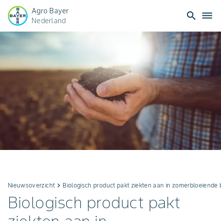
Agro Bayer
search
dehaze
Nederland
Nieuwsoverzicht
keyboard_arrow_right
Biologisch product pakt ziekten aan in zomerbloeiende
Biologisch product pakt