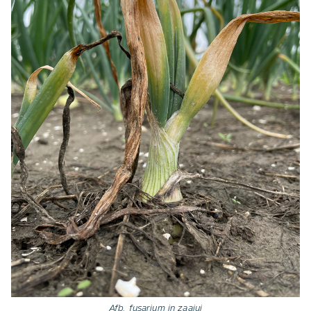
Afb. fusarium in zaaiui