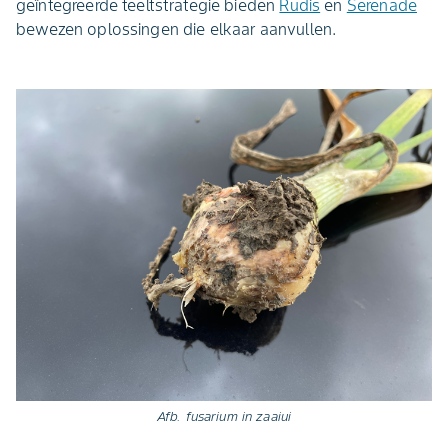
geïntegreerde teeltstrategie bieden
Rudis
en
Serenade
bewezen oplossingen die elkaar aanvullen.
Afb. fusarium in zaaiui