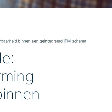
erbaarheid binnen een geïntegreerd IPM‑schema
de:
rming
binnen