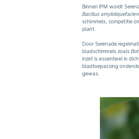
Binnen IPM wordt Serena
Bacillus amyloliquefacie
schimmels, competitie om
plant.
Door Serenade regelmati
bladschimmels zoals
Bot
inzet is essentieel in di
bladtoepassing ondersteu
gewas.