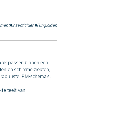
ement
Insecticiden
Fungiciden
 ook passen binnen een
ten en schimmelziekten,
n robuuste IPM‑schema’s.
te teelt van