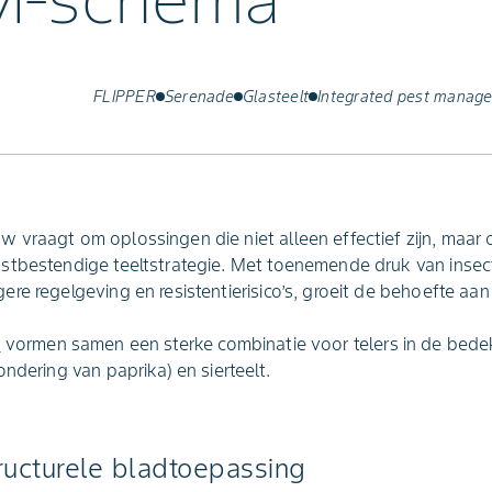
M‑schema
FLIPPER
Serenade
Glasteelt
Integrated pest manag
 vraagt om oplossingen die niet alleen effectief zijn, maar
stbestendige teeltstrategie. Met toenemende druk van insec
re regelgeving en resistentierisico’s, groeit de behoefte aa
e
vormen samen een sterke combinatie voor telers in de bedek
ndering van paprika) en sierteelt.
ructurele bladtoepassing