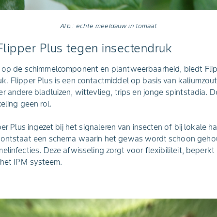
Afb.: echte meeldauw in tomaat
Flipper Plus tegen insectendruk
t op de schimmelcomponent en plantweerbaarheid, biedt Flipp
. Flipper Plus is een contactmiddel op basis van kaliumzou
r andere bladluizen, wittevlieg, trips en jonge spintstadia. 
eling geen rol.
per Plus ingezet bij het signaleren van insecten of bij lokale 
e ontstaat een schema waarin het gewas wordt schoon gehou
elinfecties. Deze afwisseling zorgt voor flexibiliteit, beper
 het IPM‑systeem.