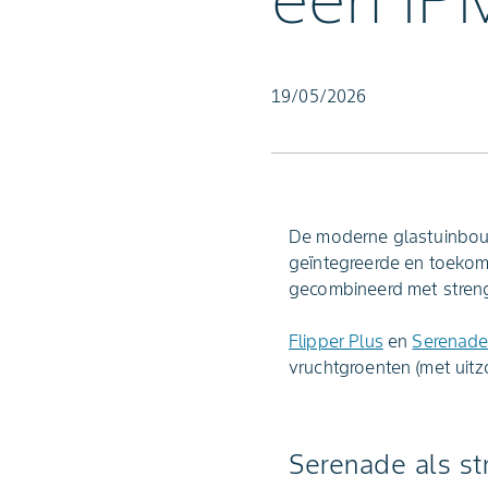
een IP
19/05/2026
De moderne glastuinbouw
geïntegreerde en toekom
gecombineerd met strenge
Flipper Plus
en
Serenad
vruchtgroenten (met uitzo
Serenade als st