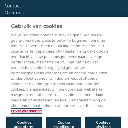
Contact
Over ons
Gebruik van cookies
We willen graag optionele cookies gebruiken om uw
gebruik van deze website beter te begrijpen, om onze
Agro Bayer
website te verbeteren en om informatie te delen met
Nederland
onze advertentiepartners. Uw toestemming dekt ook de
overdracht van uw persoonsgegevens naar onveilige
derde landen, met name de VS, met het risico dat
overheidsinstanties toegang krijgen tot uw
persoonsgegevens voor toezicht en andere doeleinden
Volg ons
zonder effectieve rechtsmiddelen. Gedetailleerde
informatie over het gebruik van strikt noodzakelijke
cookies, die essentieel zijn om door deze website te
navigeren, en optionele cookies, die u hieronder kunt
weigeren of accepteren, en hoe u uw toestemming op
elk moment kunt beheren of intrekken, vindt u in onze
Privacyverklaring
Copyright © Bayer Crop Science 2024
Algemene Gebruiksvoorwaarden
/
Privacyverklaring
/
Imprint
/
Cookie
instellingen
Cookies
Cookie
Cookies
accepteren
instellingen
afwijzen