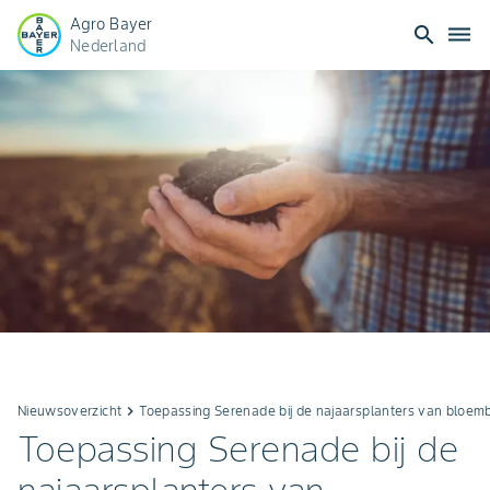
Agro Bayer
search
dehaze
Nederland
Nieuwsoverzicht
keyboard_arrow_right
Toepassing Serenade bij de najaarsplanters van bloemb
Toepassing Serenade bij de