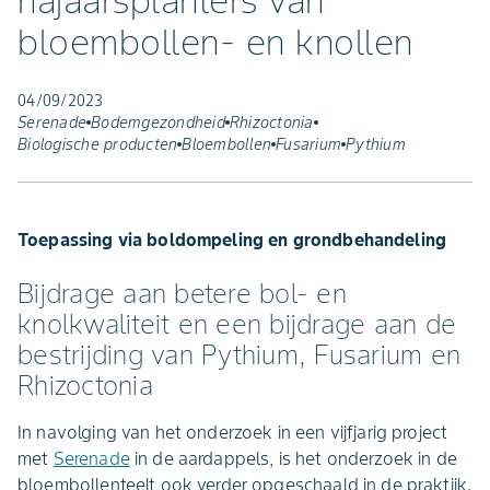
najaarsplanters van
bloembollen- en knollen
04/09/2023
Serenade
Bodemgezondheid
Rhizoctonia
Biologische producten
Bloembollen
Fusarium
Pythium
Toepassing via boldompeling en grondbehandeling
Bijdrage aan betere bol- en
knolkwaliteit en een bijdrage aan de
bestrijding van Pythium, Fusarium en
Rhizoctonia
In navolging van het onderzoek in een vijfjarig project
met
Serenade
in de aardappels, is het onderzoek in de
bloembollenteelt ook verder opgeschaald in de praktijk.