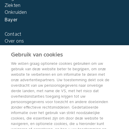
Ziekten
Onkruiden
Bayer
Contact
Over ons
Gebruik van cookies
We willen graag optionele cookies gebruiken om uw
gebruik van deze website beter te begrijpen, om onze
Agro Bayer
website te verbeteren en om informatie te delen met
Nederland
onze advertentiepartners. Uw toestemming dekt ook de
overdracht van uw persoonsgegevens naar onveilige
derde landen, met name de VS, met het risico dat
overheidsinstanties toegang krijgen tot uw
persoonsgegevens voor toezicht en andere doeleinden
Volg ons
zonder effectieve rechtsmiddelen. Gedetailleerde
informatie over het gebruik van strikt noodzakelijke
cookies, die essentieel zijn om door deze website te
navigeren, en optionele cookies, die u hieronder kunt