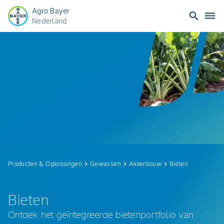
Agro Bayer
search
dehaze
Nederland
Bieten
|
Bayer
Crop
Science
Producten & Oplossingen
keyboard_arrow_right
Gewassen
keyboard_arrow_right
Akkerbouw
keyboard_arrow_right
Bieten
Bieten
Ontdek het geïntegreerde bietenportfolio van