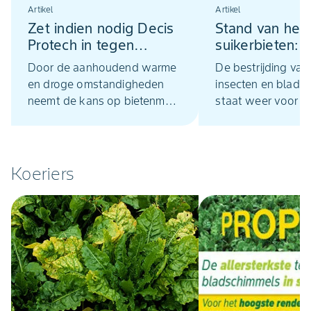
Artikel
Artikel
Zet indien nodig Decis
Stand van het
Protech in tegen
suikerbieten: b
bietenmot
over bestrijdi
Door de aanhoudend warme
De bestrijding van
beheersing
en droge omstandigheden
insecten en blads
neemt de kans op bietenmot
staat weer voor de
toe. Wanneer op basis van
het poten en zaaie
monitoring een
overal is afgerond.
correctietoepassing nodig is,
over gewasbesche
dan is Decis Protech 0,5 l/ha
nodig, want de we
Koeriers
een prima betaalbare
gewasbeschermin
oplossing.
is nog steeds volo
beweging.