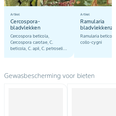
Artikel
Artikel
Cercospora-
Ramularia
bladvlekken
bladvlekkenzi
Ramularia coll
Cercospora beticola,
Ramularia beticola
Cercospora carotae, C.
collo-cygni
beticola, C. apii, C. petroselini,
C. fabae
Gewasbescherming voor bieten