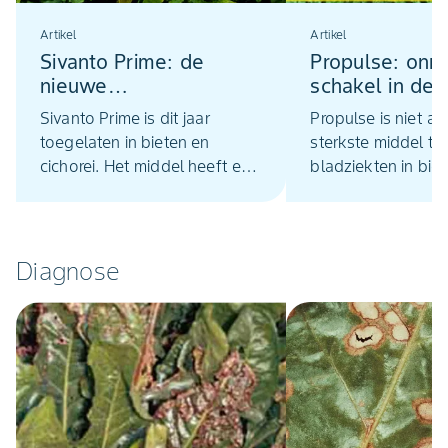
Artikel
Artikel
Sivanto Prime: de
Propulse: onm
nieuwe
schakel in de
bladluisbestrijder in
bietenteelt
Sivanto Prime is dit jaar
Propulse is niet al
bieten en cichorei
toegelaten in bieten en
sterkste middel te
cichorei. Het middel heeft een
bladziekten in bie
snelle en brede werking
geeft ook een duid
tegen luizen, is flexibel
hogere suikeropbr
inzetbaar en past uitstekend
Daarnaast is het 
binnen ICM-programma’s
belangrijke partner
Diagnose
kader van resistent
management.