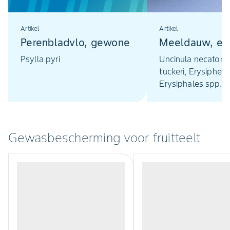
Artikel
Artikel
Perenbladvlo, gewone
Meeldauw, ec
Psylla pyri
Uncinula necator, 
tuckeri, Erysiphe s
Erysiphales spp.,
Sphaerotheca spp.
Podosphaera spp.
Podosphaera leuco
Sphaerotheca alch
Gewasbescherming voor fruitteelt
S. humuli = S. macu
Sphaerotheca fulig
Erysiphe cichorac
Erysiphe graminis,
cruciferarum, Erys
communis, Sphaer