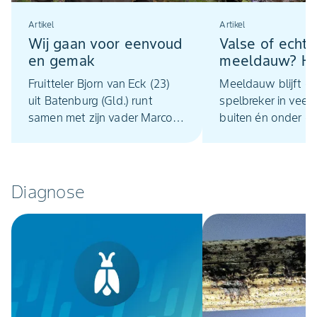
Artikel
Artikel
Wij gaan voor eenvoud
Valse of echte
en gemak
meeldauw? H
verschil bepaal
Fruitteler Bjorn van Eck (23)
Meeldauw blijft e
strategie
uit Batenburg (Gld.) runt
spelbreker in veel 
samen met zijn vader Marco
buiten én onder gl
een 23,5 hectare groot
wie ‘meeldauw’ als
fruitteeltbedrijf.
benadert, loopt in 
al snel achter de f
Diagnose