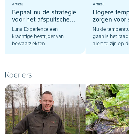
Artikel
Artikel
Bepaal nu de strategie
Hogere tempe
voor het afspuitschema
zorgen voor sn
van appel en peer
ontwikkeling v
Luna Experience een
Nu de temperatur
in appel en pe
krachtige bestrijder van
gaan is het raad
bewaarziekten
alert te zijn op de
spintontwikkeling 
boomgaard. Zeker
percelen waar al e
voorjaar spint is
Koeriers
waargenomen die
alert te zijn.