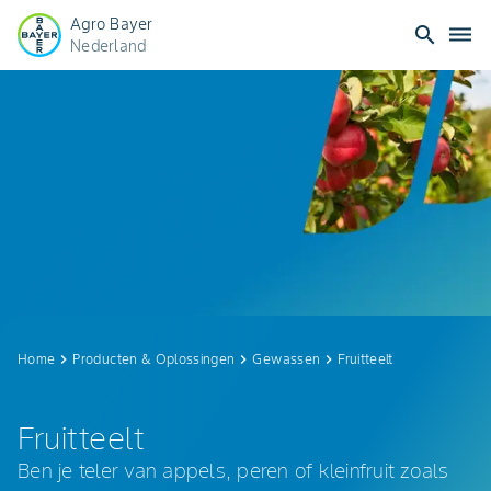
Agro Bayer
search
dehaze
Nederland
Fruitteelt
|
Bayer
Crop
Science
Home
keyboard_arrow_right
Producten & Oplossingen
keyboard_arrow_right
Gewassen
keyboard_arrow_right
Fruitteelt
Fruitteelt
Ben je teler van appels, peren of kleinfruit zoals