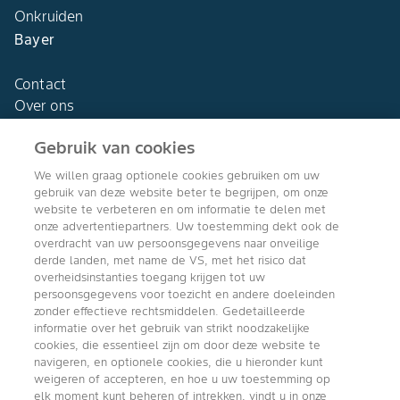
Onkruiden
Bayer
Contact
Over ons
Gebruik van cookies
We willen graag optionele cookies gebruiken om uw
gebruik van deze website beter te begrijpen, om onze
Agro Bayer
website te verbeteren en om informatie te delen met
Nederland
onze advertentiepartners. Uw toestemming dekt ook de
overdracht van uw persoonsgegevens naar onveilige
derde landen, met name de VS, met het risico dat
overheidsinstanties toegang krijgen tot uw
persoonsgegevens voor toezicht en andere doeleinden
Volg ons
zonder effectieve rechtsmiddelen. Gedetailleerde
informatie over het gebruik van strikt noodzakelijke
cookies, die essentieel zijn om door deze website te
navigeren, en optionele cookies, die u hieronder kunt
weigeren of accepteren, en hoe u uw toestemming op
elk moment kunt beheren of intrekken, vindt u in onze