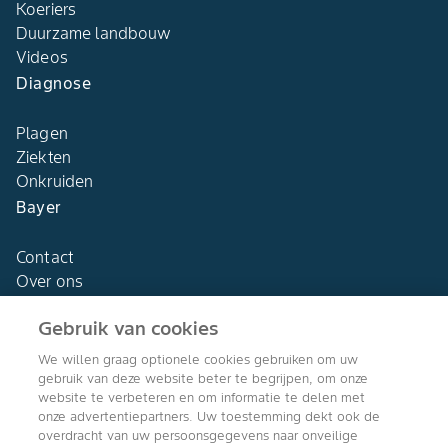
Koeriers
Duurzame landbouw
Videos
Diagnose
Plagen
Ziekten
Onkruiden
Bayer
Contact
Over ons
Gebruik van cookies
We willen graag optionele cookies gebruiken om uw
gebruik van deze website beter te begrijpen, om onze
Agro Bayer
website te verbeteren en om informatie te delen met
Nederland
onze advertentiepartners. Uw toestemming dekt ook de
overdracht van uw persoonsgegevens naar onveilige