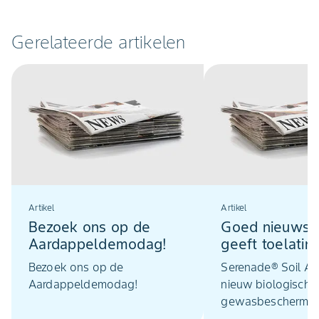
Gerelateerde artikelen
Artikel
Artikel
Bezoek ons op de
Goed nieuws: 
Aardappeldemodag!
geeft toelatin
Serenade Soil 
Bezoek ons op de
Serenade® Soil Activ is
Aardappeldemodag!
nieuw biologisch
gewasbeschermin
dat planten besch