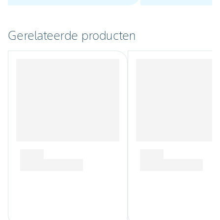
bodemgebonden z
tegelijk de
Gerelateerde producten
wortelontwikkelin
nutriëntenopname
opbrengst verbete