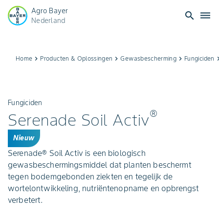
Agro Bayer
search
dehaze
Nederland
Home
keyboard_arrow_right
Producten & Oplossingen
keyboard_arrow_right
Gewasbescherming
keyboard_arrow_right
Fungiciden
keyboard_ar
Fungiciden
®
Serenade Soil Activ
Nieuw
Serenade® Soil Activ is een biologisch
gewasbeschermingsmiddel dat planten beschermt
tegen bodemgebonden ziekten en tegelijk de
wortelontwikkeling, nutriëntenopname en opbrengst
verbetert.