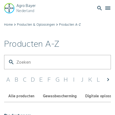
Agro Bayer
search
dehaze
Nederland
Home
keyboard_arrow_right
Producten & Oplossingen
keyboard_arrow_right
Producten A-Z
Producten A-Z
search
A
B
C
D
E
F
G
H
I
J
K
L
M
chevron_left
Alle producten
Gewasbescherming
Digitale oplossi