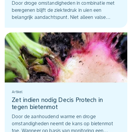
Door droge omstandigheden in combinatie met
beregenen blijft de ziektedruk in uien een
belangrijk aandachtspunt. Niet alleen valse
meeldauw vraagt om alertheid, juist
bladvlekkenziekte en Stemphylium kunnen onder
warme, vochtige omstandigheden snel
doorzetten.
Artikel
Zet indien nodig Decis Protech in
tegen bietenmot
Door de aanhoudend warme en droge
omstandigheden neemt de kans op bietenmot
toe. Wanneer op basis van monitoring een