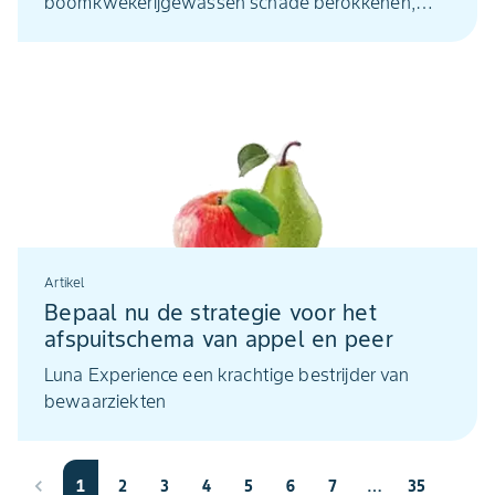
boomkwekerijgewassen schade berokkenen,
zowel onder- als bovengronds. Het
onderdrukken van deze pathogenen vergt een
totale systeemaanpak, gericht op preventie,
effectieve bestrijding en het versterken van de
natuurlijke weerstand van planten. De fungiciden
Serenade en Aliette passen goed in zo’n
duurzame systeembenadering.
Artikel
Bepaal nu de strategie voor het
afspuitschema van appel en peer
Luna Experience een krachtige bestrijder van
bewaarziekten
1
2
3
4
5
6
7
…
35