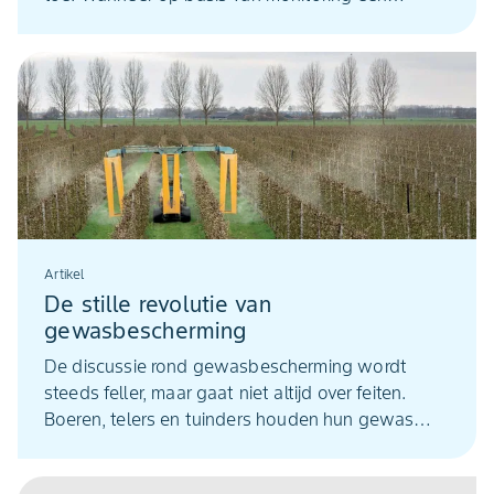
correctietoepassing nodig is, dan is Decis Protech
0,5 l/ha een prima betaalbare oplossing.
Artikel
De stille revolutie van
gewasbescherming
De discussie rond gewasbescherming wordt
steeds feller, maar gaat niet altijd over feiten.
Boeren, telers en tuinders houden hun gewas
slimmer gezond dan veel mensen denken.