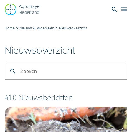
Agro Bayer
search
dehaze
Nederland
Home
keyboard_arrow_right
Nieuws & Algemeen
keyboard_arrow_right
Nieuwsoverzicht
Nieuwsoverzicht
search
Zoeken
410 Nieuwsberichten