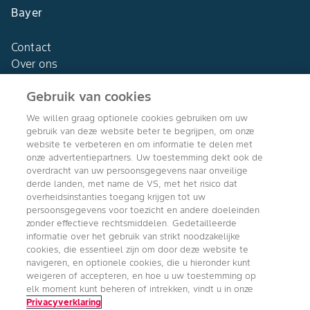
Bayer
Contact
Over ons
Gebruik van cookies
We willen graag optionele cookies gebruiken om uw
gebruik van deze website beter te begrijpen, om onze
Agro Bayer
website te verbeteren en om informatie te delen met
Nederland
onze advertentiepartners. Uw toestemming dekt ook de
overdracht van uw persoonsgegevens naar onveilige
derde landen, met name de VS, met het risico dat
overheidsinstanties toegang krijgen tot uw
persoonsgegevens voor toezicht en andere doeleinden
Volg ons
zonder effectieve rechtsmiddelen. Gedetailleerde
informatie over het gebruik van strikt noodzakelijke
cookies, die essentieel zijn om door deze website te
navigeren, en optionele cookies, die u hieronder kunt
weigeren of accepteren, en hoe u uw toestemming op
elk moment kunt beheren of intrekken, vindt u in onze
Privacyverklaring
Copyright © Bayer Crop Science 2024