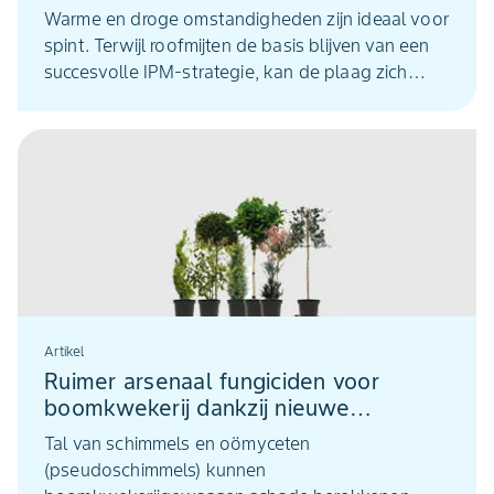
Warme en droge omstandigheden zijn ideaal voor
spint. Terwijl roofmijten de basis blijven van een
succesvolle IPM-strategie, kan de plaag zich
tijdens hitteperiodes sneller ontwikkelen dan
natuurlijke vijanden kunnen bijbenen. Juist dan is
het belangrijk om een betrouwbare correctie
achter de hand te hebben. Met Cantack en
Flipper Plus beschikt u over twee sterke
hulpmiddelen die perfect passen binnen een
robuuste IPM-aanpak.
Artikel
Ruimer arsenaal fungiciden voor
boomkwekerij dankzij nieuwe
toelatingen
Tal van schimmels en oömyceten
(pseudoschimmels) kunnen