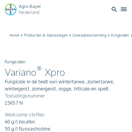
Agro Bayer
search
dehaze
Nederland
Home
keyboard_arrow_right
Producten & Oplossingen
keyboard_arrow_right
Gewasbescherming
keyboard_arrow_right
Fungiciden
keyboard_ar
Fungiciden
®
Variano
Xpro
Fungicide in de teelt van wintertarwe, zomertarwe,
wintergerst, zomergerst, rogge, triticale en spelt.
Toelatingsnummer
15657 N
Werkzame stoffen
40 g/l bixafen
50 g/l fluoxastrobine