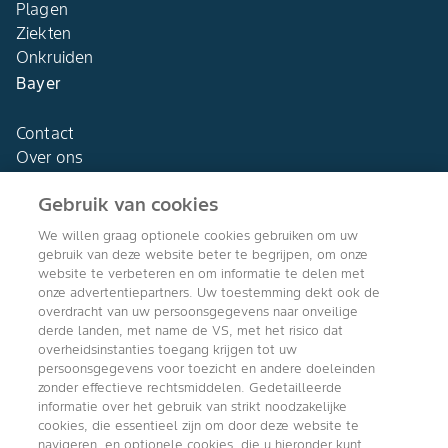
Plagen
Ziekten
Onkruiden
Bayer
Contact
Over ons
Gebruik van cookies
We willen graag optionele cookies gebruiken om uw
gebruik van deze website beter te begrijpen, om onze
Agro Bayer
website te verbeteren en om informatie te delen met
Nederland
onze advertentiepartners. Uw toestemming dekt ook de
overdracht van uw persoonsgegevens naar onveilige
derde landen, met name de VS, met het risico dat
overheidsinstanties toegang krijgen tot uw
persoonsgegevens voor toezicht en andere doeleinden
Volg ons
zonder effectieve rechtsmiddelen. Gedetailleerde
informatie over het gebruik van strikt noodzakelijke
cookies, die essentieel zijn om door deze website te
navigeren, en optionele cookies, die u hieronder kunt