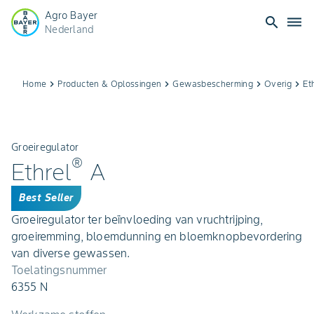
Agro Bayer
search
dehaze
Nederland
Home
keyboard_arrow_right
Producten & Oplossingen
keyboard_arrow_right
Gewasbescherming
keyboard_arrow_right
Overig
keyboard_arrow_right
Et
Groeiregulator
®
Ethrel
A
Best Seller
Groeiregulator ter beïnvloeding van vruchtrijping,
groeiremming, bloemdunning en bloemknopbevordering
van diverse gewassen.
Toelatingsnummer
6355 N