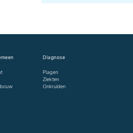
emeen
Diagnose
ht
Plagen
Ziekten
dbouw
Onkruiden