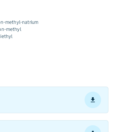
on-methyl-natrium
on-methyl
iethyl