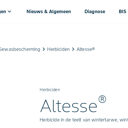
keyboard_arrow_down
gen
Nieuws & Algemeen
Diagnose
BIS
keyboard_arrow_right
keyboard_arrow_right
Gewasbescherming
Herbiciden
Altesse®
Herbiciden
®
Altesse
Herbicide in de teelt van wintertarwe, wint