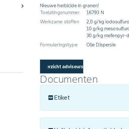
chevron_right
Nieuwe herbicide in granen!
Toelatingsnummer
16793 N
Werkzame stoffen
2,0 g/kg iodosulfur
10 g/kg mesosulfur
30 g/kg mefenpyr-d
Formuleringstype
Olie Dispersie
Overzicht adviseurs
Documenten
Etiket