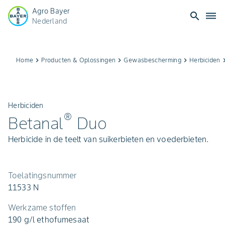
Agro Bayer
search
dehaze
Nederland
Home
keyboard_arrow_right
Producten & Oplossingen
keyboard_arrow_right
Gewasbescherming
keyboard_arrow_right
Herbiciden
keyboard_ar
Herbiciden
®
Betanal
Duo
Herbicide in de teelt van suikerbieten en voederbieten.
Toelatingsnummer
11533 N
Werkzame stoffen
190 g/l ethofumesaat