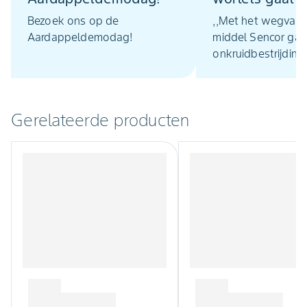
uitdaging wor
Bezoek ons op de
,,Met het wegvall
Aardappeldemodag!
middel Sencor gaa
onkruidbestrijding
erg lastig worden’
Anne en José Waver
Philippine (Z-Vl.).
Gerelateerde producten
de bestrijding van
nachtschade zien 
grote zorg tegemo