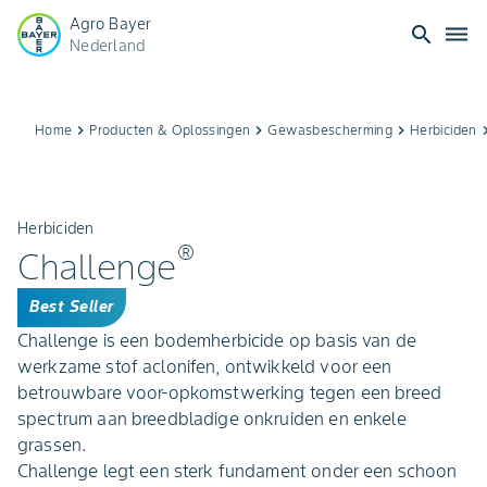
Agro Bayer
search
dehaze
Nederland
Home
keyboard_arrow_right
Producten & Oplossingen
keyboard_arrow_right
Gewasbescherming
keyboard_arrow_right
Herbiciden
keyboard_ar
Herbiciden
®
Challenge
Best Seller
Challenge is een bodemherbicide op basis van de
werkzame stof aclonifen, ontwikkeld voor een
betrouwbare voor‑opkomstwerking tegen een breed
spectrum aan breedbladige onkruiden en enkele
grassen.
Challenge legt een sterk fundament onder een schoon