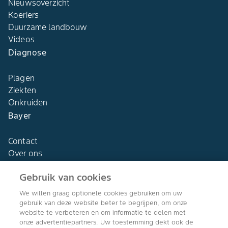
Nieuwsoverzicht
Koeriers
Duurzame landbouw
Videos
Diagnose
Plagen
Ziekten
Onkruiden
Bayer
Contact
Over ons
Gebruik van cookies
We willen graag optionele cookies gebruiken om uw
gebruik van deze website beter te begrijpen, om onze
Agro Bayer
website te verbeteren en om informatie te delen met
Nederland
onze advertentiepartners. Uw toestemming dekt ook de