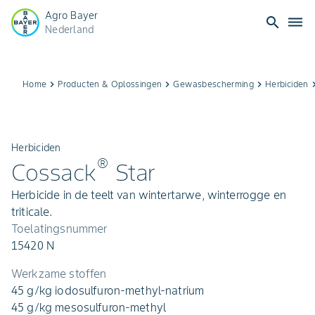
Agro Bayer
search
dehaze
Nederland
Home
keyboard_arrow_right
Producten & Oplossingen
keyboard_arrow_right
Gewasbescherming
keyboard_arrow_right
Herbiciden
keyboard_ar
Herbiciden
®
Cossack
Star
Herbicide in de teelt van wintertarwe, winterrogge en
triticale.
Toelatingsnummer
15420 N
Werkzame stoffen
45 g/kg iodosulfuron-methyl-natrium
45 g/kg mesosulfuron-methyl