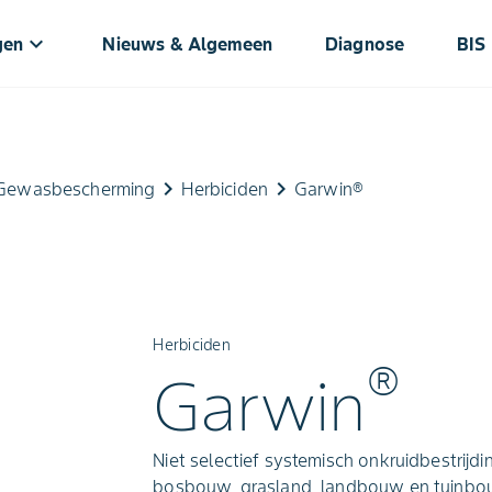
keyboard_arrow_down
gen
Nieuws & Algemeen
Diagnose
BIS
keyboard_arrow_right
keyboard_arrow_right
Gewasbescherming
Herbiciden
Garwin®
Herbiciden
®
Garwin
Niet selectief systemisch onkruidbestrij
bosbouw, grasland, landbouw en tuinbo