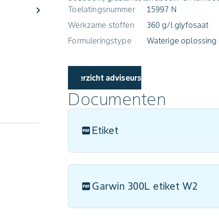
chevron_right
Toelatingsnummer
15997 N
Werkzame stoffen
360 g/l glyfosaat
Formuleringstype
Waterige oplossing
Overzicht adviseurs
Documenten
Etiket
Garwin 300L etiket W2