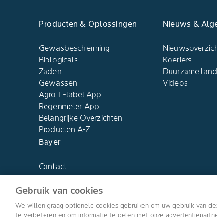
Producten & Oplossingen
Nieuws & Alg
Gewasbescherming
Nieuwsoverzic
Biologicals
Koeriers
Zaden
Duurzame lan
Gewassen
Videos
Agro E-label App
Regenmeter App
Belangrijke Overzichten
Producten A-Z
Bayer
Contact
Over ons
Gebruik van cookies
We willen graag optionele cookies gebruiken om uw gebruik van de
te verbeteren en om informatie te delen met onze advertentiepart