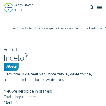
Agro Bayer
search
dehaze
Nederland
Home
keyboard_arrow_right
Producten & Oplossingen
keyboard_arrow_right
Gewasbescherming
keyboard_arrow_right
Herbiciden
keyboard_ar
Herbiciden
®
Incelo
Nieuw
Herbicide in de teelt van wintertarwe, winterrogge,
triticale, spelt en durum wintertarwe.
Nieuwe herbicide in granen!
Toelatingsnummer
16410 N