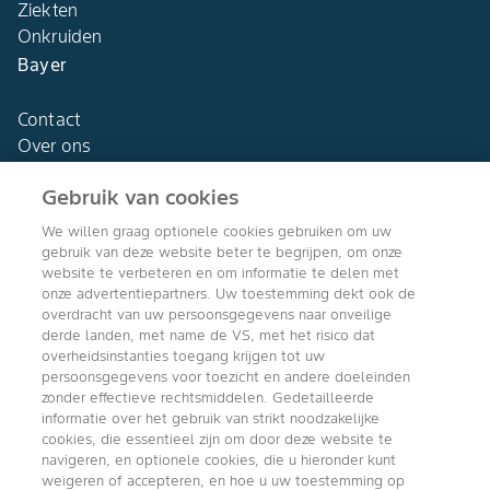
Ziekten
Onkruiden
Bayer
Contact
Over ons
Gebruik van cookies
We willen graag optionele cookies gebruiken om uw
gebruik van deze website beter te begrijpen, om onze
Agro Bayer
website te verbeteren en om informatie te delen met
Nederland
onze advertentiepartners. Uw toestemming dekt ook de
overdracht van uw persoonsgegevens naar onveilige
derde landen, met name de VS, met het risico dat
overheidsinstanties toegang krijgen tot uw
persoonsgegevens voor toezicht en andere doeleinden
Volg ons
zonder effectieve rechtsmiddelen. Gedetailleerde
informatie over het gebruik van strikt noodzakelijke
cookies, die essentieel zijn om door deze website te
navigeren, en optionele cookies, die u hieronder kunt
weigeren of accepteren, en hoe u uw toestemming op