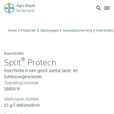
Agro Bayer
search
dehaze
Nederland
Home
keyboard_arrow_right
Producten & Oplossingen
keyboard_arrow_right
Gewasbescherming
keyboard_arrow_right
Insecticiden
Insecticiden
®
Split
Protech
Insecticide in een groot aantal land- en
tuinbouwgewassen.
Toelatingsnummer
16606 N
Werkzame stoffen
15 g/l deltamethrin