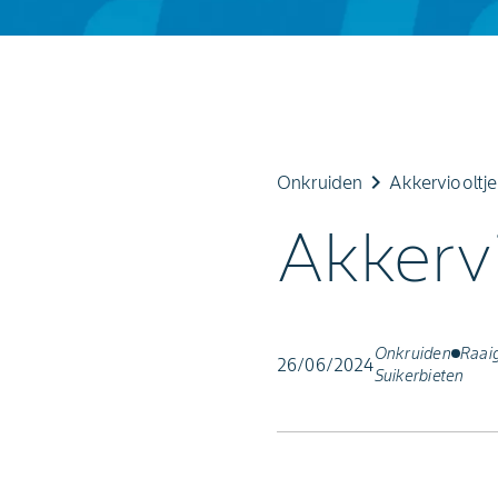
keyboard_arrow_right
Onkruiden
Akkerviooltje
Akkervi
Onkruiden
Raai
26/06/2024
Suikerbieten