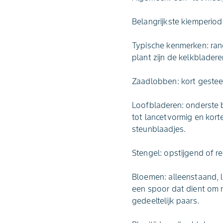
Belangrijkste kiemperiode
Typische kenmerken: ran
plant zijn de kelkblader
Zaadlobben: kort gesteel
Loofbladeren: onderste 
tot lancetvormig en kort
steunblaadjes.
Stengel: opstijgend of r
Bloemen: alleenstaand, l
een spoor dat dient om 
gedeeltelijk paars.