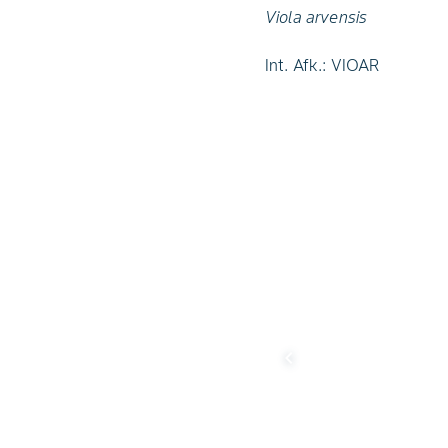
Viola arvensis
Int. Afk.: VIOAR
chevron_left