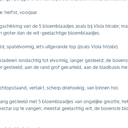
: herfst, voorjaar.
gschikking van de 5 bloemblaadjes zoals bij
Viola tricolor
, ma
en groter dan de wit-geelachtige bloemblaadjes.
d, spatelvormig, iets uitgerande top (zoals
Viola tricolor
).
bladeren rondachtig tot eivormig, langer gesteeld; de boven
er gesteeld; aan de rand grof gekarteld, aan de bladbasis me
echtopstaand, vertakt, scherp driehoekig, van binnen hol.
ang gesteeld met 5 bloemblaadjes van ongelijke grootte, het
nectar op te vangen; meestal geelachtig wit, de bovenste b