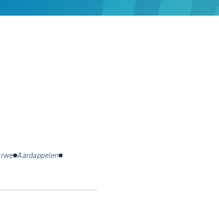
arwe
Aardappelen