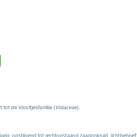
 tot de Viooltjesfamilie (
Violaceae
).
arig, opstijgend tot rechtopstaand zaadonkruid, lichtbehoef