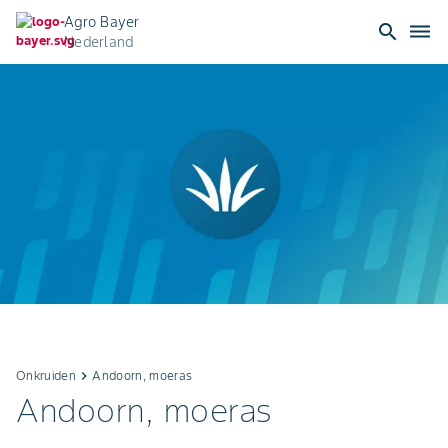
Agro Bayer
search
dehaze
Nederland
Onkruiden
keyboard_arrow_right
Andoorn, moeras
Andoorn, moeras