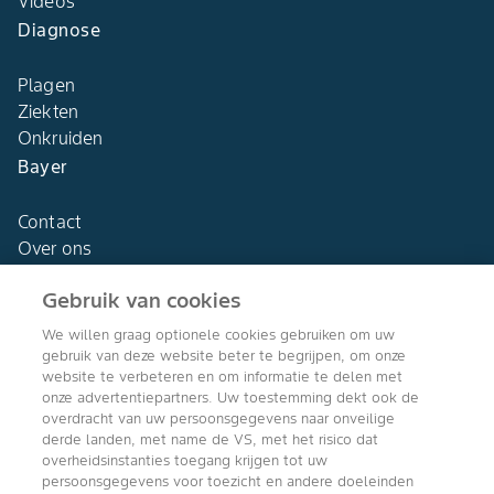
Videos
Diagnose
Plagen
Ziekten
Onkruiden
Bayer
Contact
Over ons
Gebruik van cookies
We willen graag optionele cookies gebruiken om uw
gebruik van deze website beter te begrijpen, om onze
Agro Bayer
website te verbeteren en om informatie te delen met
Nederland
onze advertentiepartners. Uw toestemming dekt ook de
overdracht van uw persoonsgegevens naar onveilige
derde landen, met name de VS, met het risico dat
overheidsinstanties toegang krijgen tot uw
persoonsgegevens voor toezicht en andere doeleinden
Volg ons