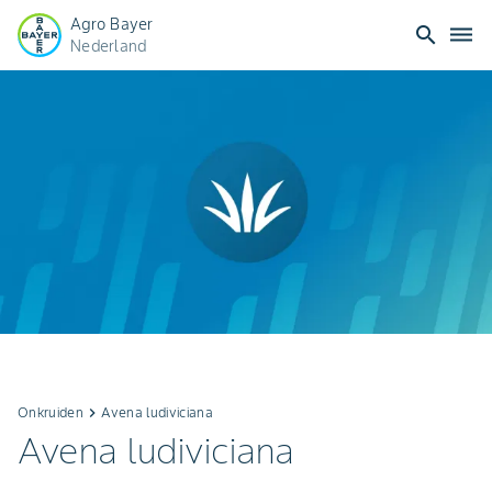
Agro Bayer
search
dehaze
Nederland
Onkruiden
keyboard_arrow_right
Avena ludiviciana
Avena ludiviciana