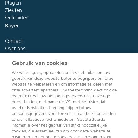
Plagen
Ziekten
Onkruiden
Bayer
Contact
Over ons
Gebruik van cookies
We willen graag optionele cookies gebruiken om uw
gebruik van deze website beter te begrijpen, om onze
Agro Bayer
website te verbeteren en om informatie te delen met
Nederland
onze advertentiepartners. Uw toestemming dekt ook de
overdracht van uw persoonsgegevens naar onveilige
derde landen, met name de VS, met het risico dat
overheidsinstanties toegang krijgen tot uw
persoonsgegevens voor toezicht en andere doeleinden
Volg ons
zonder effectieve rechtsmiddelen. Gedetailleerde
informatie over het gebruik van strikt noodzakelijke
cookies, die essentieel zijn om door deze website te
navigeren, en optionele cookies, die u hieronder kunt