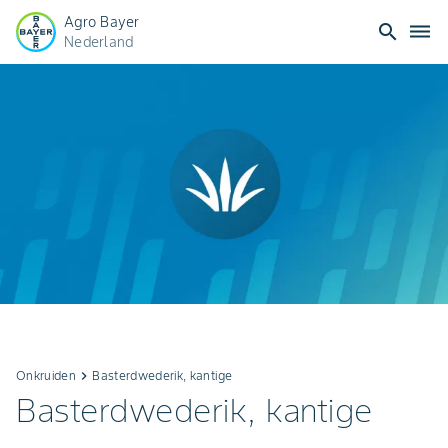
Agro Bayer
search
dehaze
Nederland
Onkruiden
keyboard_arrow_right
Basterdwederik, kantige
Basterdwederik, kantige