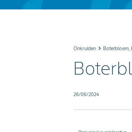
keyboard_arrow_right
Onkruiden
Boterbloem, 
Boterb
26/06/2024