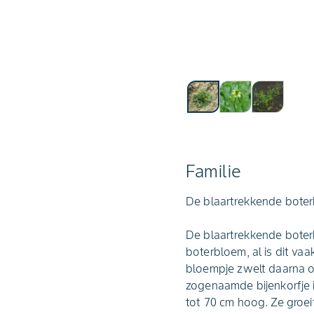
Familie
De blaartrekkende boterb
De blaartrekkende boterb
boterbloem, al is dit vaa
bloempje zwelt daarna op 
zogenaamde bijenkorfje i
tot 70 cm hoog. Ze groei