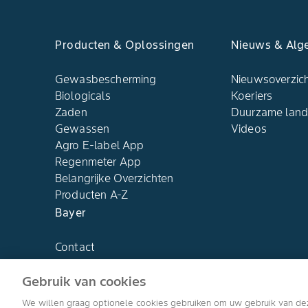
Producten & Oplossingen
Nieuws & Alg
Gewasbescherming
Nieuwsoverzic
Biologicals
Koeriers
Zaden
Duurzame lan
Gewassen
Videos
Agro E-label App
Regenmeter App
Belangrijke Overzichten
Producten A-Z
Bayer
Contact
Over ons
Gebruik van cookies
We willen graag optionele cookies gebruiken om uw gebruik van de