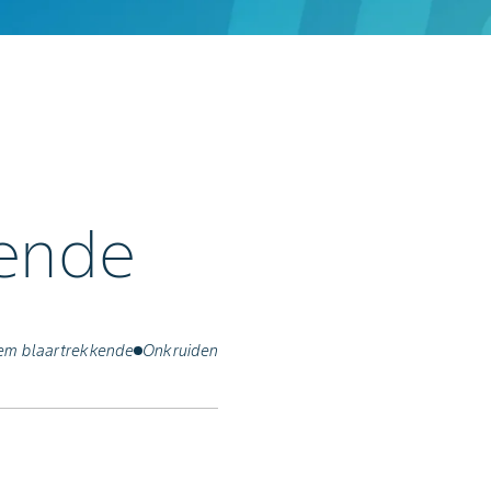
kende
em blaartrekkende
Onkruiden