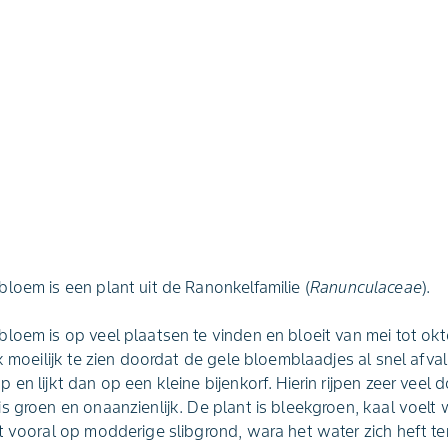
loem is een plant uit de Ranonkelfamilie (
Ranunculaceae
).
loem is op veel plaatsen te vinden en bloeit van mei tot okt
k moeilijk te zien doordat de gele bloemblaadjes al snel afval
en lijkt dan op een kleine bijenkorf. Hierin rijpen zeer veel 
s groen en onaanzienlijk. De plant is bleekgroen, kaal voelt
t vooral op modderige slibgrond, wara het water zich heft t