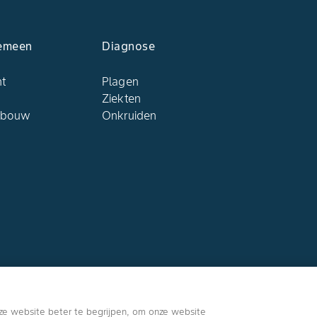
emeen
Diagnose
ht
Plagen
Ziekten
dbouw
Onkruiden
Volg ons
ze website beter te begrijpen, om onze website