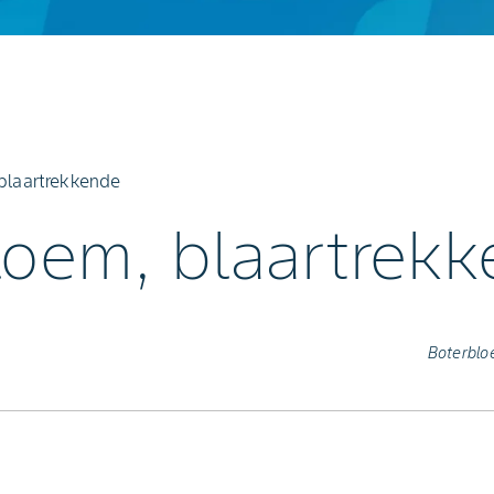
blaartrekkende
loem, blaartrek
Boterblo