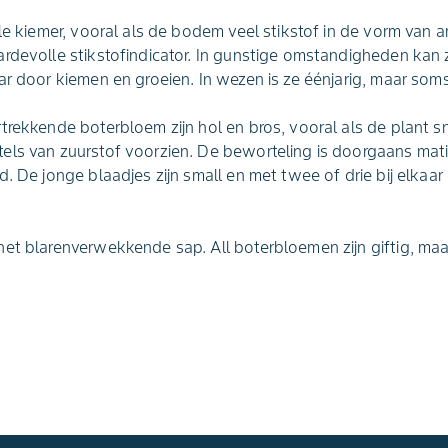
lle kiemer, vooral als de bodem veel stikstof in de vorm van
ardevolle stikstofindicator. In gunstige omstandigheden ka
ar door kiemen en groeien. In wezen is ze éénjarig, maar soms
rekkende boterbloem zijn hol en bros, vooral als de plant sne
ls van zuurstof voorzien. De beworteling is doorgaans matig
d. De jonge blaadjes zijn small en met twee of drie bij elkaa
et blarenverwekkende sap. All boterbloemen zijn giftig, maa