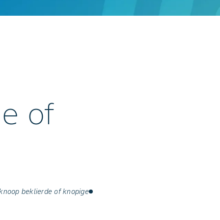
e of
knoop beklierde of knopige