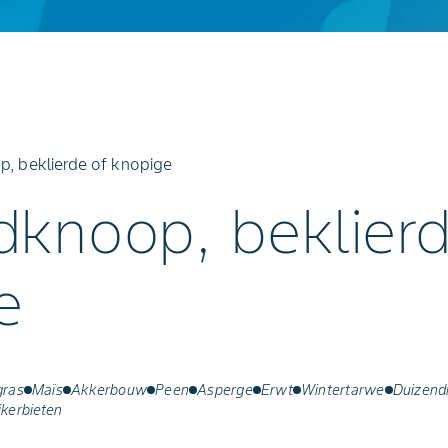
, beklierde of knopige
dknoop, beklierd
e
gras
Maïs
Akkerbouw
Peen
Asperge
Erwt
Wintertarwe
Duizend
ikerbieten