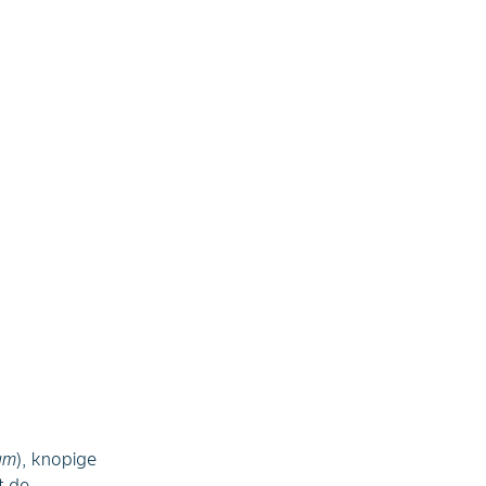
um
), knopige
t de