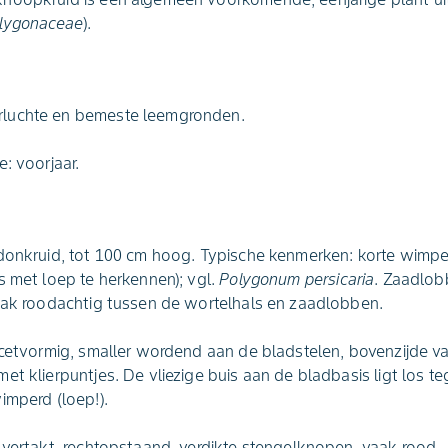
lygonaceae
).
luchte en bemeste leemgronden.
: voorjaar.
donkruid, tot 100 cm hoog. Typische kenmerken: korte wimper
s met loep te herkennen); vgl.
Polygonum persicaria
. Zaadlob
Vaak roodachtig tussen de wortelhals en zaadlobben.
ncetvormig, smaller wordend aan de bladstelen, bovenzijde v
et klierpuntjes. De vliezige buis aan de bladbasis ligt los t
imperd (loep!).
 vertakt, rechtopstaand, verdikte stengelknopen, vaak rood.