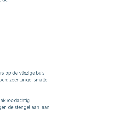
s op de vliezige buis
ben: zeer lange, smalle,
aak roodachtig
egen de stengel aan, aan