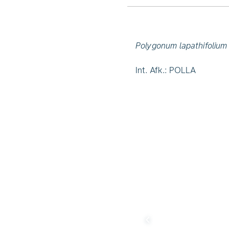
Polygonum lapathifolium
Int. Afk.: POLLA
chevron_left