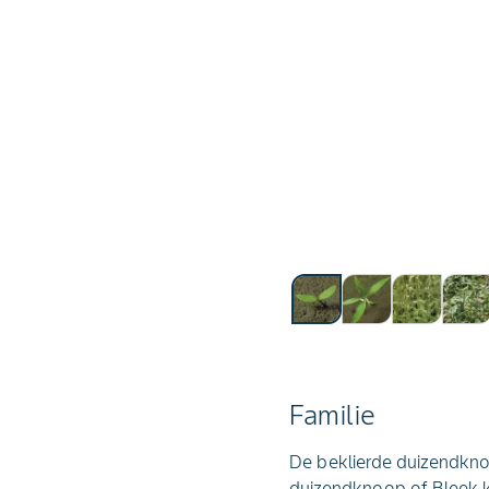
Familie
De beklierde duizendkno
duizendknoop of Bleek k