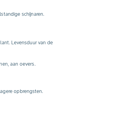
lstandige schijnaren.
plant. Levensduur van de
inen, aan oevers.
lagere opbrengsten.