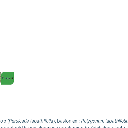
op (
Persicaria lapathifolia
), basioniem:
Polygonum lapathifoli
noopkruid is een algemeen voorkomende, éénjarige plant ui