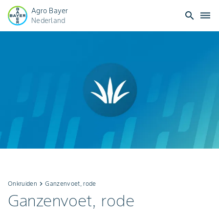
Agro Bayer
search
dehaze
Nederland
Onkruiden
keyboard_arrow_right
Ganzenvoet, rode
Ganzenvoet, rode