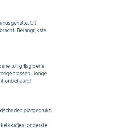
umusgehalte. Uit
racht. Belangrijkste
ene tot grijsgroene
ormige trossen. Jonge
ant onbehaard!
ladscheden platgedrukt.
kelkkafjes; onderste