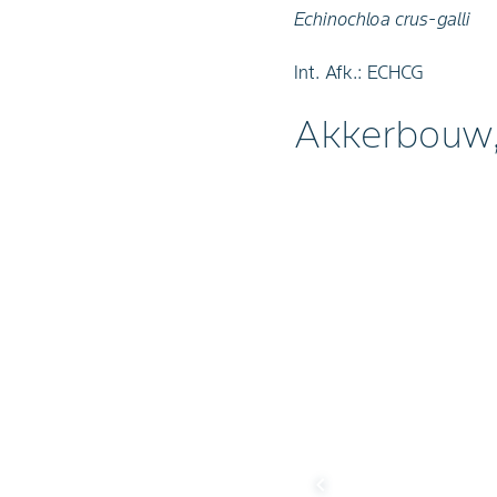
Echinochloa crus-galli
Int. Afk.: ECHCG
Akkerbouw,
chevron_left