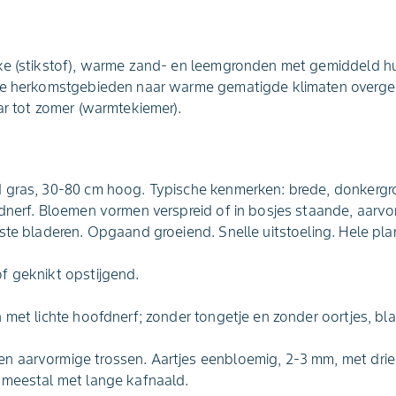
ke (stikstof), warme zand- en leemgronden met gemiddeld h
he herkomstgebieden naar warme gematigde klimaten overgeb
ar tot zomer (warmtekiemer).
 gras, 30-80 cm hoog. Typische kenmerken: brede, donkergro
dnerf. Bloemen vormen verspreid of in bosjes staande, aarv
ste bladeren. Opgaand groeiend. Snelle uitstoeling. Hele pl
f geknikt opstijgend.
 met lichte hoofdnerf; zonder tongetje en zonder oortjes, b
 aarvormige trossen. Aartjes eenbloemig, 2-3 mm, met drie 
 meestal met lange kafnaald.