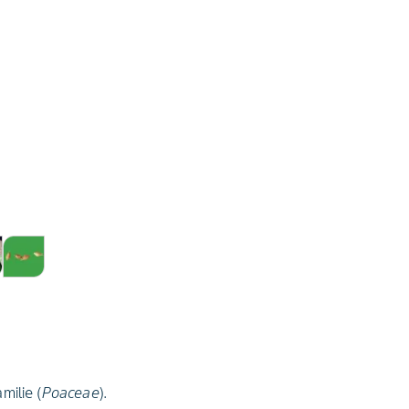
milie (
Poaceae
).