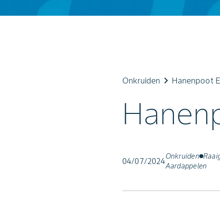
keyboard_arrow_right
Onkruiden
Hanenpoot E
Hanenp
Onkruiden
Raai
04/07/2024
Aardappelen