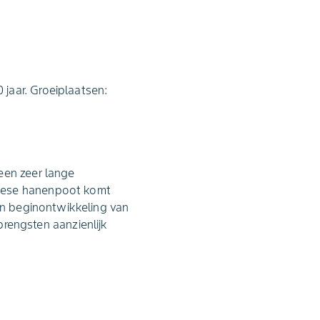
jaar. Groeiplaatsen:
een zeer lange
opese hanenpoot komt
 en beginontwikkeling van
engsten aanzienlijk