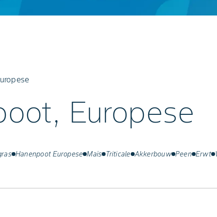
uropese
oot, Europese
gras
Hanenpoot Europese
Maïs
Triticale
Akkerbouw
Peen
Erwt