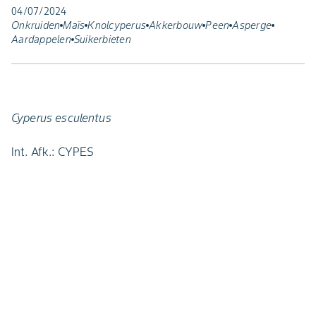
04/07/2024
Onkruiden
Maïs
Knolcyperus
Akkerbouw
Peen
Asperge
Aardappelen
Suikerbieten
Cyperus esculentus
Int. Afk.: CYPES