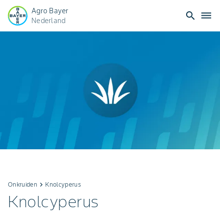
Agro Bayer
search
dehaze
Nederland
Onkruiden
keyboard_arrow_right
Knolcyperus
Knolcyperus