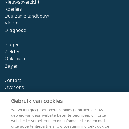
Nieuwsoverzicht
Koeriers
Duurzame landbouw
Videos
Diagnose
Plagen
Ziekten
Onkruiden
Bayer
Contact
Over ons
Gebruik van cookies
We willen graag optionele cookies gebruiken om uw
gebruik van deze website beter te begrijpen, om onze
Agro Bayer
website te verbeteren en om informatie te delen met
Nederland
onze advertentiepartners. Uw toestemming dekt ook de