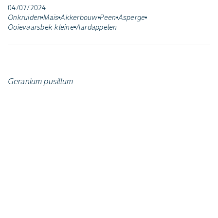
04/07/2024
Onkruiden
Maïs
Akkerbouw
Peen
Asperge
Ooievaarsbek kleine
Aardappelen
Geranium pusillum