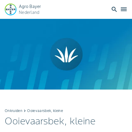
Agro Bayer
search
dehaze
Nederland
Onkruiden
keyboard_arrow_right
Ooievaarsbek, kleine
Ooievaarsbek, kleine