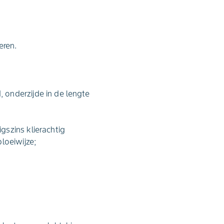
eren.
 onderzijde in de lengte
gszins klierachtig
loeiwijze;