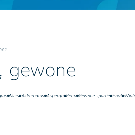
wone
e, gewone
gras
Maïs
Akkerbouw
Asperge
Peen
Gewone spurrie
Erwt
Wint