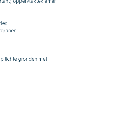
plant; oppervlaktekiemer
der.
rgranen.
p lichte gronden met