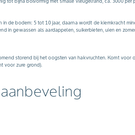
g tot bijna bolvormig met smalle vleugelrand, ca. 3000 per 
in de bodem: 5 tot 10 jaar, daarna wordt de kiemkracht min
nd in gewassen als aardappelen, suikerbieten, uien en zome
end storend bij het oogsten van hakvruchten. Komt voor o
nt voor zure grond).
 aanbeveling