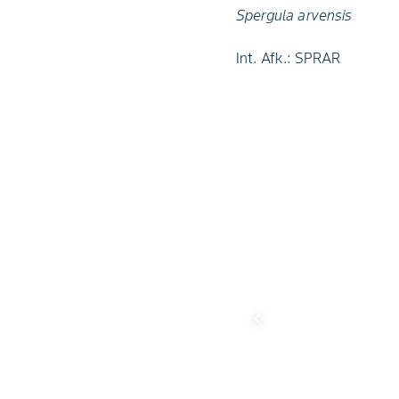
Spergula arvensis
Int. Afk.: SPRAR
chevron_left