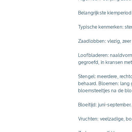
Belangrijkste kiemperiod
Typische kenmerken: ster
Zaadlobben: vlezig, zeer
Loofbladeren: naaldvorm
gegroefd, in kransen met
Stengel: meerdere, recht
behaard. Bloemen: lang g
bloemsteeltjes na de blo
Bloeitijd: juni-september.
Vruchten: veelzadige, bo