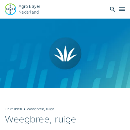
Agro Bayer
search
dehaze
Nederland
Onkruiden
keyboard_arrow_right
Weegbree, ruige
Weegbree, ruige