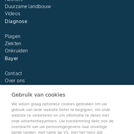
Duurzame landbouw
Videos
Diagnose
Plagen
Ziekten
Onkruiden
Bayer
Contact
Over ons
Gebruik van cookies
We willen graag optionele cookies gebruiken om uw
gebruik van deze website beter te begrijpen, om onze
Agro Bayer
website te verbeteren en om informatie te delen met
Nederland
onze advertentiepartners. Uw toestemming dekt ook de
overdracht van uw persoonsgegevens naar onveilige
derde landen, met name de VS, met het risico dat