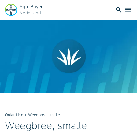
Agro Bayer
search
dehaze
Nederland
Onkruiden
keyboard_arrow_right
Weegbree, smalle
Weegbree, smalle