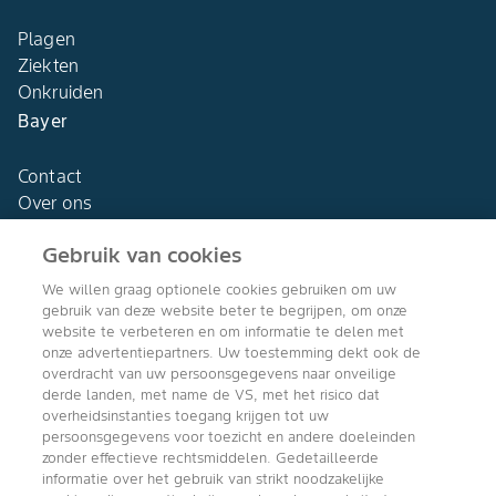
Plagen
Ziekten
Onkruiden
Bayer
Contact
Over ons
Gebruik van cookies
We willen graag optionele cookies gebruiken om uw
gebruik van deze website beter te begrijpen, om onze
Agro Bayer
website te verbeteren en om informatie te delen met
Nederland
onze advertentiepartners. Uw toestemming dekt ook de
overdracht van uw persoonsgegevens naar onveilige
derde landen, met name de VS, met het risico dat
overheidsinstanties toegang krijgen tot uw
persoonsgegevens voor toezicht en andere doeleinden
Volg ons
zonder effectieve rechtsmiddelen. Gedetailleerde
informatie over het gebruik van strikt noodzakelijke