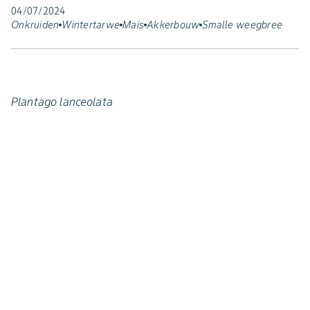
04/07/2024
Onkruiden
Wintertarwe
Maïs
Akkerbouw
Smalle weegbree
Plantago lanceolata