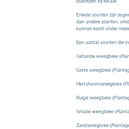
bladrozet bij elkaar.
Enkele soorten zijn zog
dan andere planten, omda
kunnen komt onder meer 
Een aantal soorten die i
Getande weegbree (
Pla
Grote weegbree (
Planta
Hertshoornweegbree (
P
Ruige weegbree (
Planta
Smalle weegbree (
Plant
Zandweegbree (
Plantago