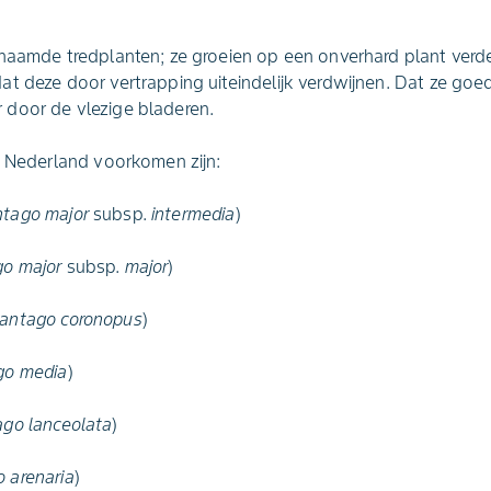
enaamde tredplanten; ze groeien op een onverhard plant verd
t deze door vertrapping uiteindelijk verdwijnen. Dat ze goe
door de vlezige bladeren.
n Nederland voorkomen zijn:
ntago major
subsp.
intermedia
)
go major
subsp.
major
)
lantago coronopus
)
go media
)
ago lanceolata
)
 arenaria
)