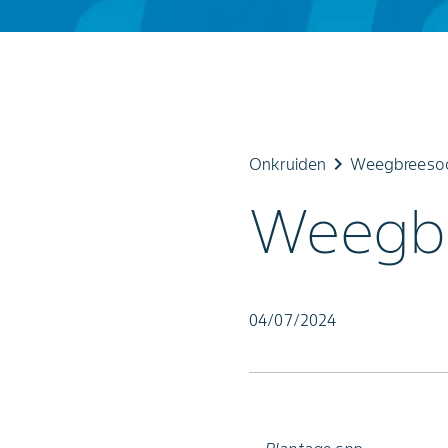
keyboard_arrow_right
Onkruiden
Weegbreeso
Weegbr
04/07/2024