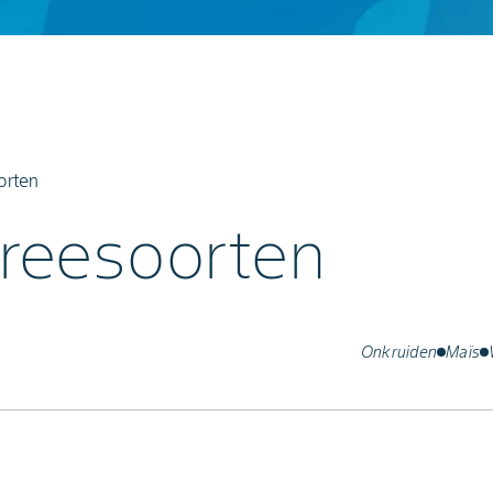
orten
eesoorten
Onkruiden
Maïs