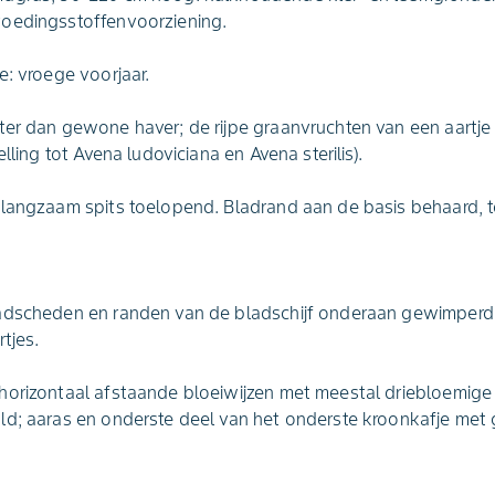
oedingsstoffenvoorziening.
e: vroege voorjaar.
er dan gewone haver; de rijpe graanvruchten van een aartje 
lling tot Avena ludoviciana en Avena sterilis).
 langzaam spits toelopend. Bladrand aan de basis behaard, t
adscheden en randen van de bladschijf onderaan gewimperd
tjes.
horizontaal afstaande bloeiwijzen met meestal driebloemige 
d; aaras en onderste deel van het onderste kroonkafje met g