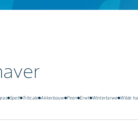
haver
gras
Spelt
Triticale
Akkerbouw
Peen
Erwt
Wintertarwe
Wilde ha