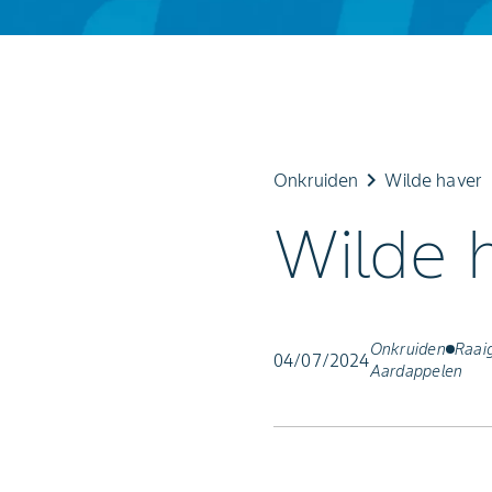
keyboard_arrow_right
Onkruiden
Wilde haver
Wilde 
Onkruiden
Raai
04/07/2024
Aardappelen