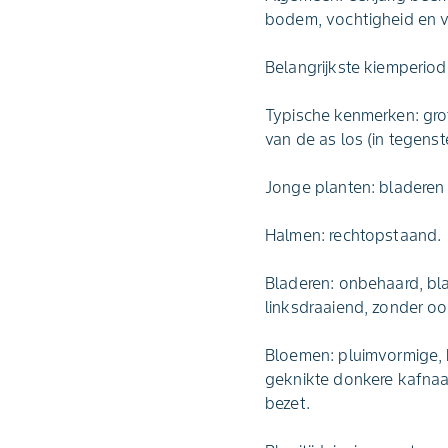
bodem, vochtigheid en v
Belangrijkste kiemperiod
Typische kenmerken: grot
van de as los (in tegenste
Jonge planten: bladeren
Halmen: rechtopstaand.
Bladeren: onbehaard, bl
linksdraaiend, zonder oor
Bloemen: pluimvormige, 
geknikte donkere kafnaal
bezet.