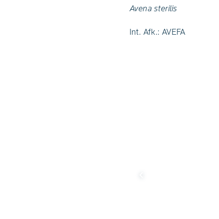
Avena sterilis
Int. Afk.: AVEFA
chevron_left